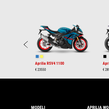
Item
1
of
22
Prethodni
Stingray Blue
Poison Yellow
Sh
Aprilia RSV4 1100
Apr
€ 23550
€ 28
Podnožje
MODELI
APRILIA W