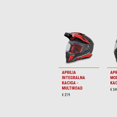
Item
1
of
5
APRILIA
APR
INTEGRALNA
MO
KACIGA -
KAC
MULTIROAD
€ 34
€ 219