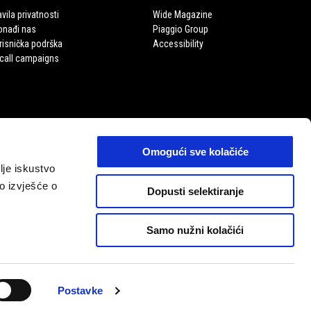
vila privatnosti
Wide Magazine
onađi nas
Piaggio Group
risnička podrška
Accessibility
call campaigns
Omogući sve kolačiće
olje iskustvo
o izvješće o
Dopusti selektiranje
Samo nužni kolačići
HR
ODABERI STRANICU SVOJE DRŽAVE
Postavke
11 P. Iva 01551260506