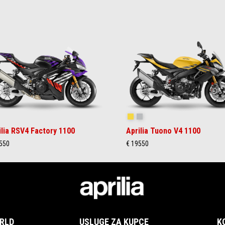
akedown Indigo
Scorpion Yellow
Shark Grey
ilia RSV4 Factory 1100
Aprilia Tuono V4 1100
550
€ 19550
ORLD
USLUGE ZA KUPCE
K