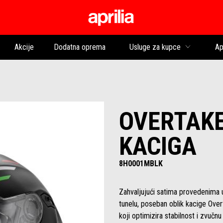
Idi na glavni izborni
Akcije
Dodatna oprema
Usluge za kupce
Ap
OVERTAKE
KACIGA
8H0001MBLK
Zahvaljujući satima provedenima 
tunelu, poseban oblik kacige Ove
koji optimizira stabilnost i zvučnu