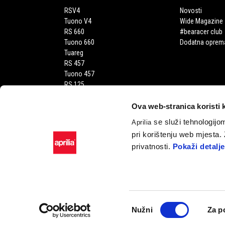
RSV4
Novosti
Tuono V4
Wide Magazine
RS 660
#bearacer club
Tuono 660
Dodatna oprem
Tuareg
RS 457
Tuono 457
RS 125
Tuono 125
SX 125
Ova web-stranica koristi 
RX 125
se služi tehnologijom
Aprilia
SR GT 400
pri korištenju web mjesta.
SR GT
privatnosti.
Pokaži detalje
SXR
Facebook
Instagram
Twitter
YouTube
Odabir
Nužni
Za p
pristanka
Piaggio & C. SpA Sed