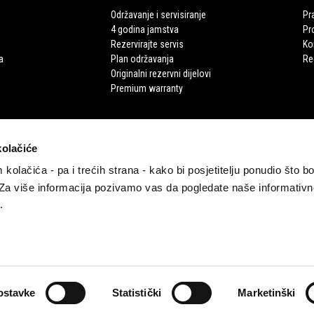
Održavanje i servisiranje
Pra
4 godina jamstva
Pr
Rezervirajte servis
Ko
a
Plan održavanja
Re
Originalni rezervni dijelovi
Premium warranty
kolačiće
 kolačića - pa i trećih strana - kako bi posjetitelju ponudio što b
 Za više informacija pozivamo vas da pogledate naše informativn
.
ostavke
Statistički
Marketinški
e legale Viale Rinaldo Piaggio, 25 56025 Pontedera (PI) Tel. +39 0587.2721