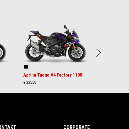
Sljede
Shakedown Indigo
Aprilia Tuono V4 Factory 1100
€ 22550
ONTAKT
CORPORATE