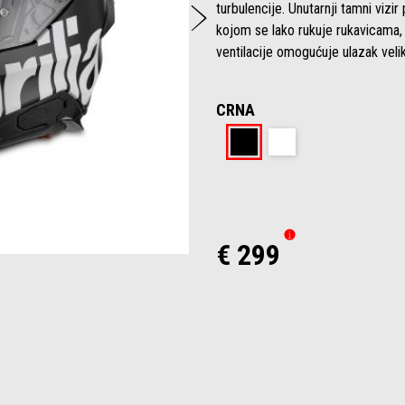
Sljedeći
turbulencije. Unutarnji tamni vi
kojom se lako rukuje rukavicama, f
ventilacije omogućuje ulazak velik
CRNA
Crna
Bijela
€ 299