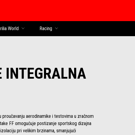
k
rilia World
Racing
 INTEGRALNA
u proučavanju aerodinamike i testovima u zračnom
rtake FF omogućuje postizanje sportskog dizajna
 izolaciju pri velikim brzinama, smanjujući