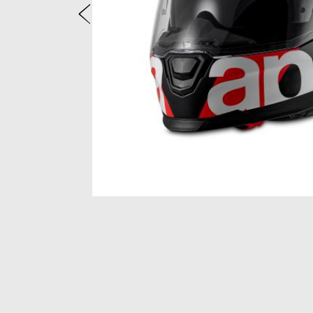
Prethodni
Item
1
of
2