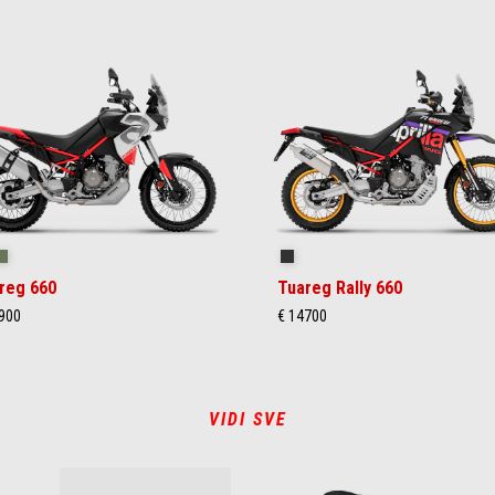
ilstorm White
Tornado Green
Rally
reg 660
Tuareg Rally 660
900
€ 14700
VIDI SVE