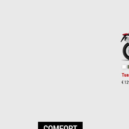
Item
1
of
2
Ha
Tua
€ 12
Item
1
of