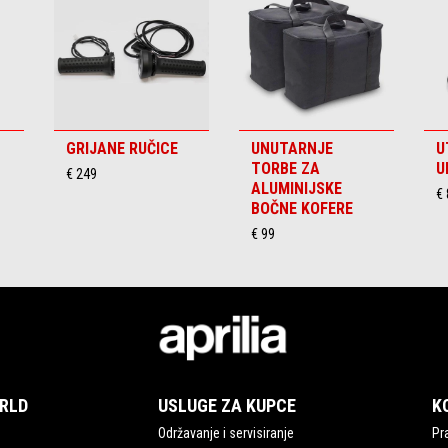
GRIJANE RUČICE
UNUTARNJE
U
TORBE ZA
U
€ 249
ALUMINIJSKE
€ 
BOČNE KOFERE
€ 99
ORLD
USLUGE ZA KUPCE
K
Održavanje i servisiranje
Pra