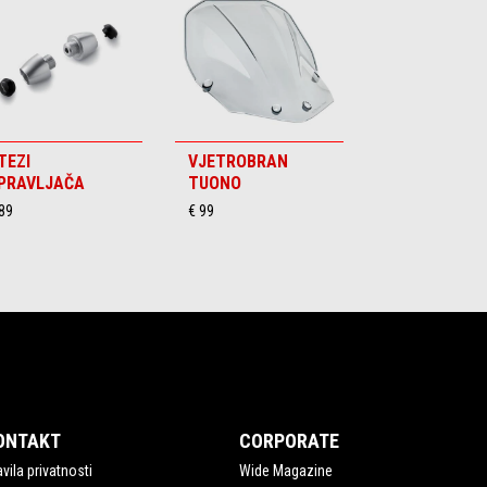
TEZI
VJETROBRAN
PRAVLJAČA
TUONO
89
€ 99
ONTAKT
CORPORATE
vila privatnosti
Wide Magazine