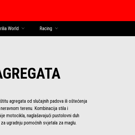
k
rilia World
Racing
AGREGATA
aštitu agregata od slučajnih padova ili oštećenja
 neravnom terenu. Kombinacija stila i
inije motocikla, naglašavajući pustolovni duh
e za ugradnju pomoćnih svjetala za maglu.