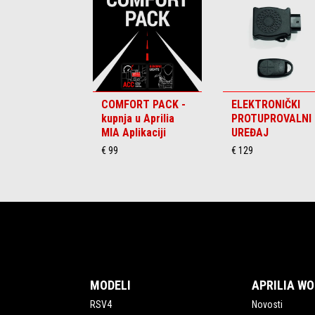
6
COMFORT PACK -
ELEKTRONIČKI
kupnja u Aprilia
PROTUPROVALNI
MIA Aplikaciji
UREĐAJ
€ 99
€ 129
Podnožje
MODELI
APRILIA W
RSV4
Novosti