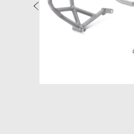
Prethodni
Item
1
of
2