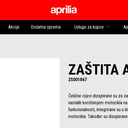
Idi na glavni izborni
Akcije
Dodatna oprema
Usluge za kupce
Ap
ZAŠTITA 
2S001867
Čelične cijevi dizajnirane su za z
nastalih korištenjem motocikla na
funkcionalnosti, integrirane su u l
motocikla. Također su dizajniran