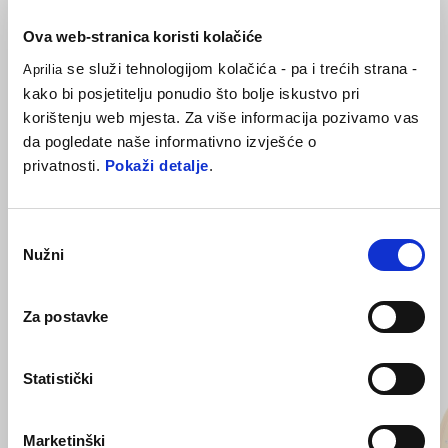
Dio dodatne opreme iznimno važan za off-road vožnju. Osigurava
ispravan rad lanca u ekstremnim uvjetima vožnje kako bi se izbjeglo
Ova web-stranica koristi kolačiće
dodatno trošenje prijenosa zbog preopterećenja ili prljavštine.
se služi tehnologijom kolačića - pa i trećih strana -
Aprilia
kako bi posjetitelju ponudio što bolje iskustvo pri
korištenju web mjesta. Za više informacija pozivamo vas
da pogledate naše informativno izvješće o
privatnosti.
Pokaži detalje
.
Odabir
Nužni
pristanka
VIDI SVE
Za postavke
Item
1
of
6
Statistički
Marketinški