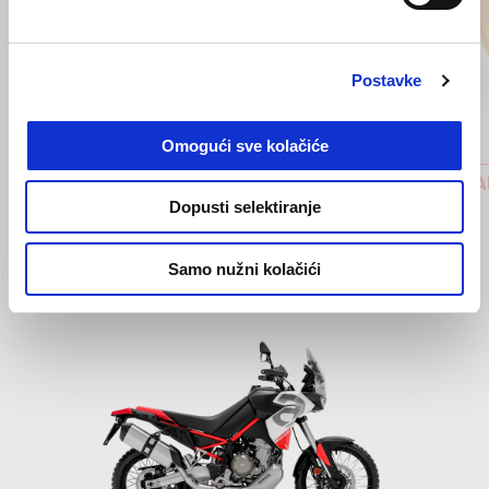
Prethodni
S
Postavke
Omogući sve kolačiće
COMFORT SJEDALO ZA VOZAČA
OFF-ROA
Dopusti selektiranje
€ 199
€ 1199
Samo nužni kolačići
Item
1
of
1