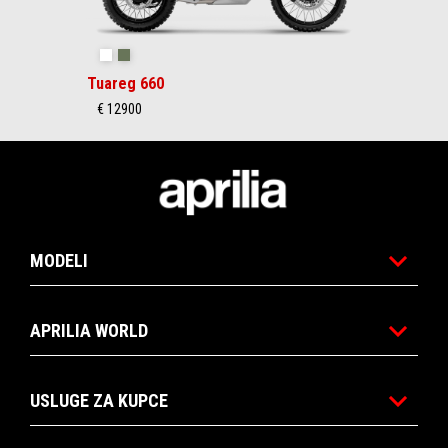
Hailstorm White
Tornado Green
Tuareg 660
€ 12900
Podnožje
MODELI
APRILIA WORLD
USLUGE ZA KUPCE