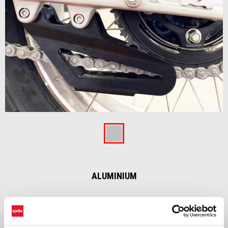
Item
1
of
Aluminium
1
ALUMINIUM
€ 69