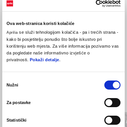
€ 9
Preporučena maloprodajna cijena u kunama: 67,81 kn
Ova web-stranica koristi kolačiće
se služi tehnologijom kolačića - pa i trećih strana -
Aprilia
kako bi posjetitelju ponudio što bolje iskustvo pri
korištenju web mjesta. Za više informacija pozivamo vas
da pogledate naše informativno izvješće o
privatnosti.
Pokaži detalje
.
Odabir
Nužni
pristanka
Item
1
of
Za postavke
4
Statistički