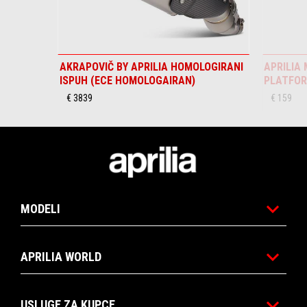
AKRAPOVIČ BY APRILIA HOMOLOGIRANI
APRILIA
ISPUH (ECE HOMOLOGAIRAN)
PLATFO
€ 3839
€ 159
Podnožje
MODELI
APRILIA WORLD
USLUGE ZA KUPCE