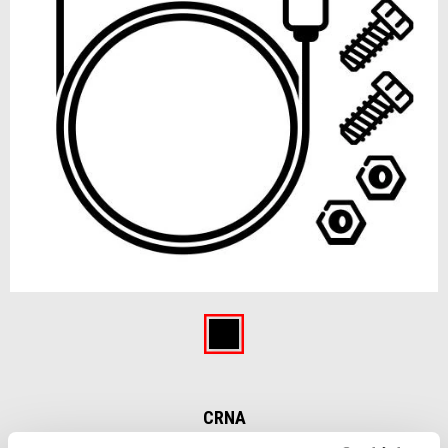
Item
1
of
Crna
1
CRNA