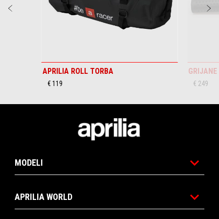
Prethodni
S
APRILIA ROLL TORBA
GRIJANE
€ 119
€ 249
Podnožje
MODELI
APRILIA WORLD