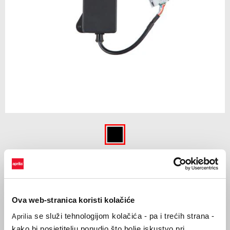
Item
1
of
Crna
1
CRNA
Ova web-stranica koristi kolačiće
€ 179
se služi tehnologijom kolačića - pa i trećih strana -
Aprilia
kako bi posjetitelju ponudio što bolje iskustvo pri