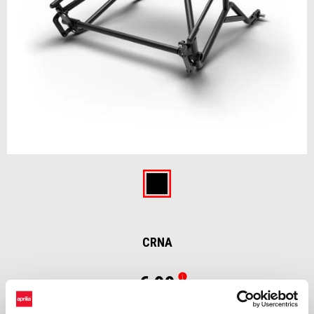
Item
1
of
Crna
1
CRNA
€ 99