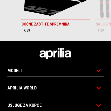
BOČNE ZAŠTITE SPREMNIKA
NALJEPN
€ 59
€ 29
Podnožje
MODELI
APRILIA WORLD
USLUGE ZA KUPCE