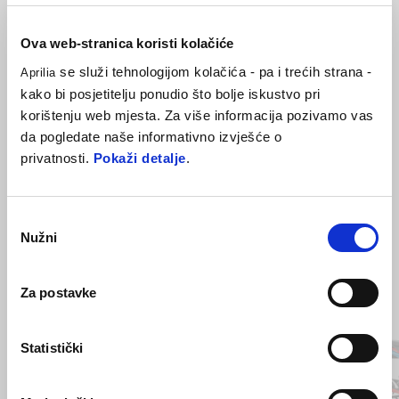
Nosači su izrađeni od čelika i dizajnirani kako bi odgovarali stilu
motocikla. Neophodan su element za opremanje motocikla bočnim
Ova web-stranica koristi kolačiće
termoformiranim torbama i pružaju maksimalnu stabilnost zahvaljujući
poprečnoj šipki za pojačanje
se služi tehnologijom kolačića - pa i trećih strana -
Aprilia
kako bi posjetitelju ponudio što bolje iskustvo pri
korištenju web mjesta. Za više informacija pozivamo vas
da pogledate naše informativno izvješće o
privatnosti.
Pokaži detalje
.
Odabir
Nužni
pristanka
Za postavke
Item
1
of
6
Statistički