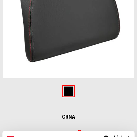
Item
1
of
Crna
1
CRNA
€ 89