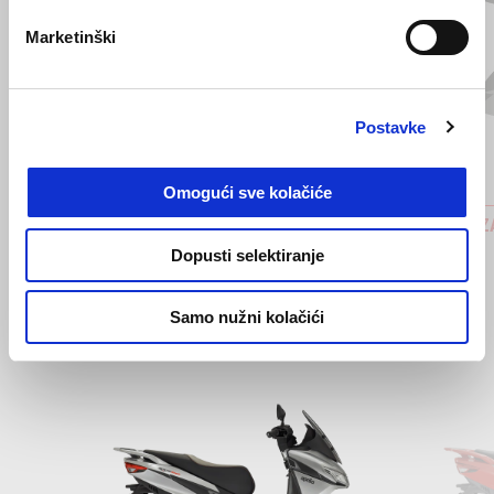
Marketinški
Prethodni
S
Postavke
Omogući sve kolačiće
BOČNE PLOČE
BOČNE Z
€ 379
€ 69
Dopusti selektiranje
Samo nužni kolačići
Item
1
of
2