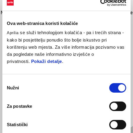
Naslon iste boje, materijala i šavova kao sjedalo. Detalj koji upotpunjuje
izgled i funkcionalnost stražnjeg prtaljžnika. Prodaje se odvojeno od
Ova web-stranica koristi kolačiće
prtljažnika. Preporučena maloprodajna cijena u kunama: 670,57 kn
se služi tehnologijom kolačića - pa i trećih strana -
Aprilia
kako bi posjetitelju ponudio što bolje iskustvo pri
korištenju web mjesta. Za više informacija pozivamo vas
da pogledate naše informativno izvješće o
privatnosti.
Pokaži detalje
.
Odabir
Nužni
pristanka
VIDI SVE
Za postavke
Item
1
of
6
Statistički