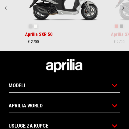
Prethodni
S
Siva Instinctive
Bijela Essence
Crvena
Crn
Aprilia SXR 50
Aprilia S
€ 2700
€ 2700
Podnožje
MODELI
APRILIA WORLD
USLUGE ZA KUPCE