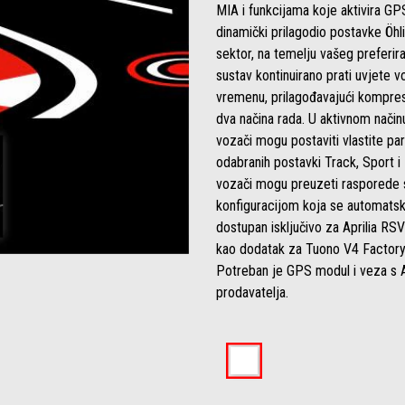
MIA i funkcijama koje aktivira GP
dinamički prilagodio postavke Öhl
sektor, na temelju vašeg preferir
sustav kontinuirano prati uvjete 
vremenu, prilagođavajući kompresi
dva načina rada. U aktivnom način
vozači mogu postaviti vlastite pa
odabranih postavki Track, Sport 
vozači mogu preuzeti rasporede st
konfiguracijom koja se automatsk
dostupan isključivo za Aprilia RS
kao dodatak za Tuono V4 Factory t
Potreban je GPS modul i veza s A
prodavatelja.