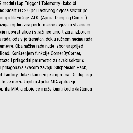
S modul (Lap Trigger i Telemetry) kako bi
ins Smart EC 2.0 polu aktivnog ovjesa sektor po
anog stila vožnje. ADC (Aprilia Damping Control)
vožnje i optimizira performanse ovjesa u stvarnom
ju i povrat vilice i stražnjeg amortizera, izborom
u rada, odziv je trenutan, dok u ručnom načinu rada
rametre. Oba načina rada nude izbor unaprijed
i Road. Korištenjem funkcije CornerByCorner,
aze i prilagoditi parametre za svaki sektor s
i prilagođava svakom zavoju. Suspension Pack,
V4 Factory, dolazi kao serijska oprema. Dostupan je
e se može kupiti u Aprilia MIA aplikaciji.
prilia MIA, a oboje se može kupiti kod ovlaštenog