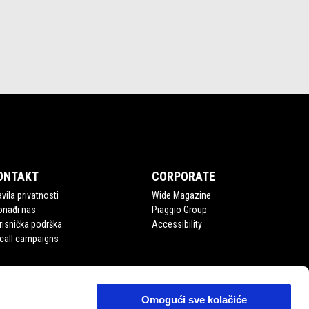
ONTAKT
CORPORATE
vila privatnosti
Wide Magazine
onađi nas
Piaggio Group
risnička podrška
Accessibility
call campaigns
Omogući sve kolačiće