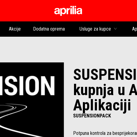
Idi na glavni izborni
Akcije
Dodatna oprema
Usluge za kupce
Ap
SUSPENSI
kupnja u A
Aplikaciji
SUSPENSIONPACK
Potpuna kontrola za besprijekoran 