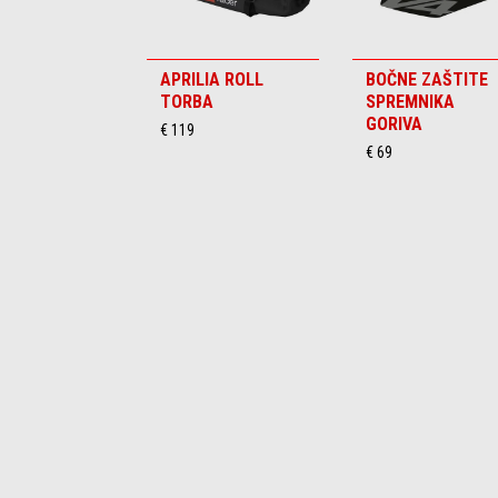
APRILIA ROLL
BOČNE ZAŠTITE
TORBA
SPREMNIKA
GORIVA
€ 119
€ 69
Item
1
of
1