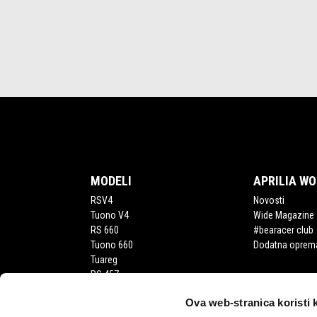
Podnožje
MODELI
APRILIA W
RSV4
Novosti
Tuono V4
Wide Magazine
RS 660
#bearacer club
Tuono 660
Dodatna oprem
Tuareg
RS 457
Tuono 457
Ova web-stranica koristi 
RS 125