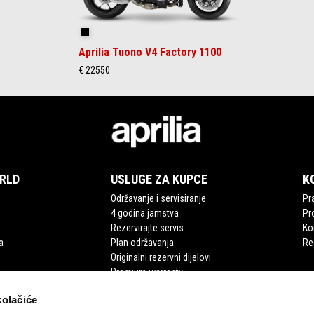
Shakedown Indigo
Aprilia Tuono V4 Factory 1100
€ 22550
ORLD
USLUGE ZA KUPCE
K
Održavanje i servisiranje
Pra
4 godina jamstva
Pr
Rezervirajte servis
Ko
a
Plan održavanja
Re
Originalni rezervni dijelovi
Premium warranty
kolačiće