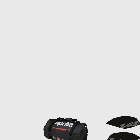
Item
1
of
6