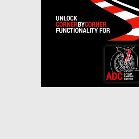
Item
1
of
1