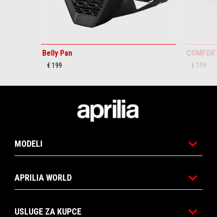
Belly Pan
COMFORT
€ 199
€ 199
Podnožje
MODELI
APRILIA WORLD
USLUGE ZA KUPCE