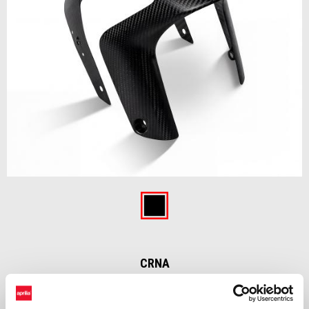
Item
1
of
Crna
1
CRNA
€ 299