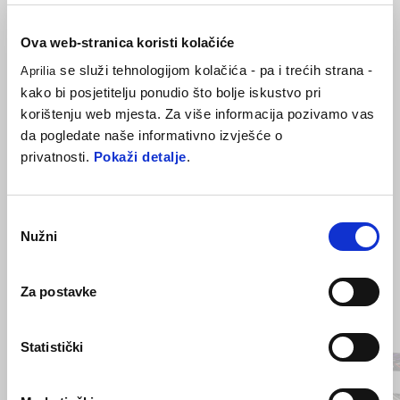
Visoko kvalitetni prednji blatobran izrađen od ugljičnih vlakana mijenja
Ova web-stranica koristi kolačiće
originalni dio, za sportskiji izgled i manju težinu. Ovaj je artikl
se služi tehnologijom kolačića - pa i trećih strana -
Aprilia
homologiran za cestovnu upotrebu.
kako bi posjetitelju ponudio što bolje iskustvo pri
korištenju web mjesta. Za više informacija pozivamo vas
da pogledate naše informativno izvješće o
privatnosti.
Pokaži detalje
.
Odabir
Nužni
pristanka
Za postavke
Item
1
of
10
Statistički