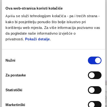
Donji oklop agresivnog stila daje Tuonu V4 sportskiji i aerodinamičniji
izgled, a istovremeno štiti hladnjak od oštećenja.
Ova web-stranica koristi kolačiće
se služi tehnologijom kolačića - pa i trećih strana -
Aprilia
kako bi posjetitelju ponudio što bolje iskustvo pri
korištenju web mjesta. Za više informacija pozivamo vas
da pogledate naše informativno izvješće o
privatnosti.
Pokaži detalje
.
Odabir
Nužni
pristanka
Item
1
of
Za postavke
2
Statistički
Prethodni
S
Marketinški