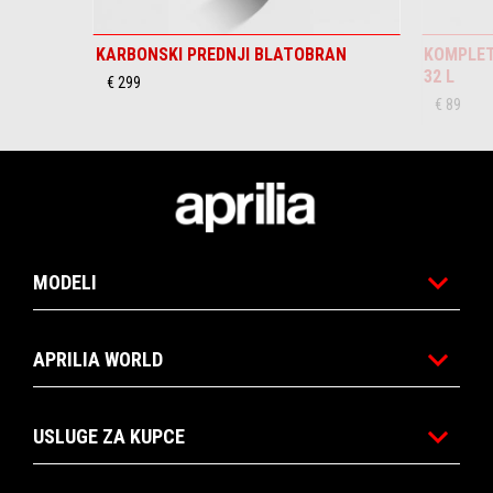
KARBONSKI PREDNJI BLATOBRAN
KOMPLET
32 L
€ 299
€ 89
Podnožje
MODELI
APRILIA WORLD
USLUGE ZA KUPCE