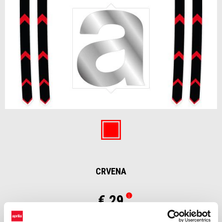
Item
1
of
Crvena
1
CRVENA
€ 29