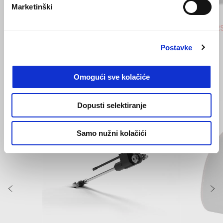
Marketinški
Blue Marlin
Venom Yellow
Blue Ma
Ven
Aprilia RS 660
Aprilia R
€ 12600
€ 12600
Postavke
Omogući sve kolačiće
VIDI SVE
Item
Dopusti selektiranje
1
of
6
Samo nužni kolačići
Prethodni
S