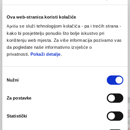
Naljepnice za kotače koje je dizajnirao Aprilia Style Centre za
prilagodbu motocikla i sportskiji izgled. .
Ova web-stranica koristi kolačiće
se služi tehnologijom kolačića - pa i trećih strana -
Aprilia
kako bi posjetitelju ponudio što bolje iskustvo pri
korištenju web mjesta. Za više informacija pozivamo vas
da pogledate naše informativno izvješće o
privatnosti.
Pokaži detalje
.
Odabir
Nužni
pristanka
Item
1
of
6
Za postavke
Statistički
Prethodni
S