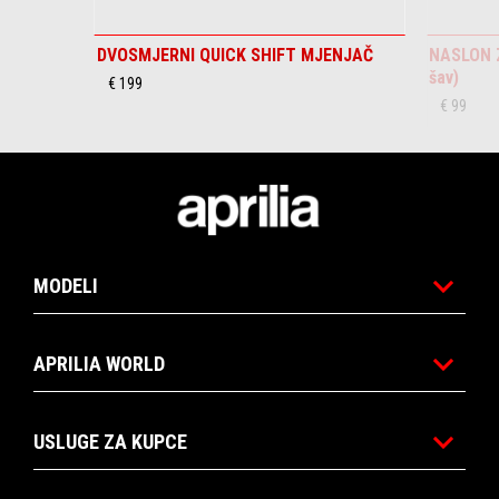
DVOSMJERNI QUICK SHIFT MJENJAČ
NASLON Z
šav)
€ 199
€ 99
Podnožje
MODELI
APRILIA WORLD
USLUGE ZA KUPCE