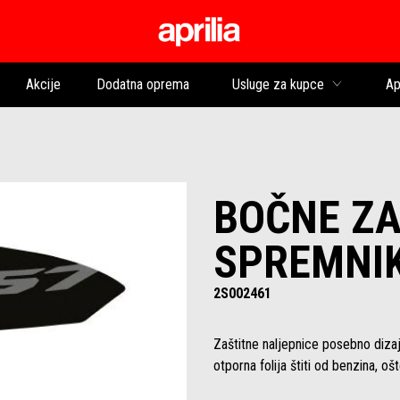
Idi na glavni izborni
Akcije
Dodatna oprema
Usluge za kupce
Ap
BOČNE ZA
SPREMNIK
2S002461
Zaštitne naljepnice posebno dizaj
otporna folija štiti od benzina, oš