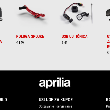
POLUGA SPOJKE
USB UUTIČNICA
U
KA
Z
€ 149
€ 49
K
€
ORLD
USLUGE ZA KUPCE
K
Održavanje i servisiranje
Pra