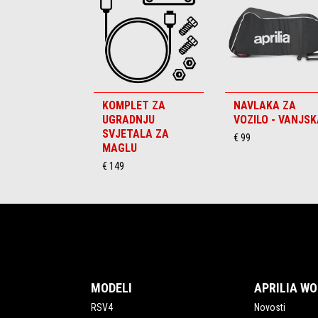
6
KOMPLET ZA
NAVLAKA ZA
UGRADNJU
VOZILO - VANJS
SVJETALA ZA
€ 99
MAGLU
€ 149
Podnožje
MODELI
APRILIA W
RSV4
Novosti