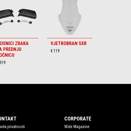
SISNICI ZRAKA
VJETROBRAN SXR
A PREDNJU
€ 119
OČNICU
 319
ONTAKT
CORPORATE
vila privatnosti
Wide Magazine