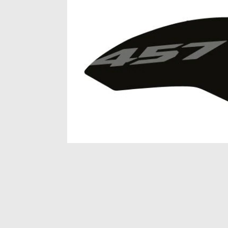
Item
1
of
1