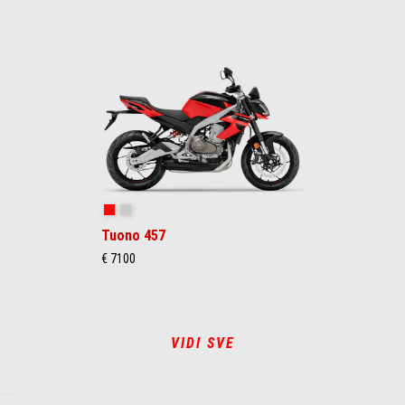
Piranha Red
Puma Gray
Tuono 457
€ 7100
VIDI SVE