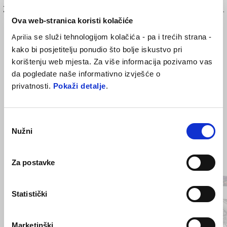
Zaštitne naljepnice posebno dizajnirane za spremnik goriva motocikla.
Ova web-stranica koristi kolačiće
Njihova otporna folija štiti od benzina, oštećenja i ogrebotina.
se služi tehnologijom kolačića - pa i trećih strana -
Aprilia
kako bi posjetitelju ponudio što bolje iskustvo pri
korištenju web mjesta. Za više informacija pozivamo vas
da pogledate naše informativno izvješće o
privatnosti.
Pokaži detalje
.
Odabir
Nužni
pristanka
Item
1
of
Za postavke
4
Statistički
Prethodni
S
Marketinški