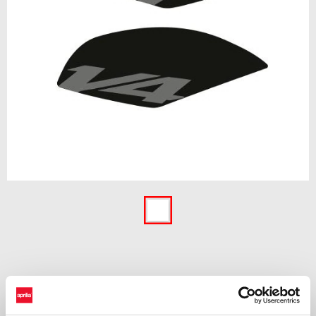
Item
1
of
1
€ 69