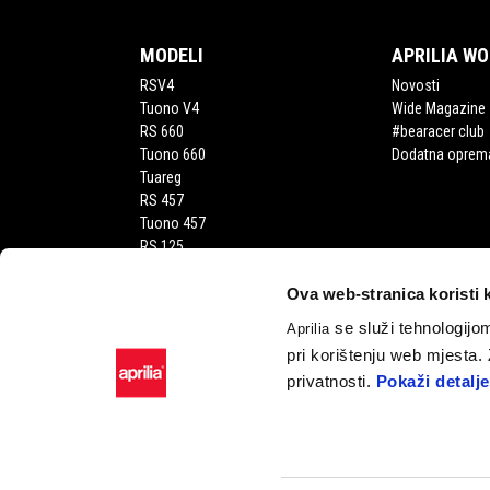
MODELI
APRILIA W
RSV4
Novosti
Tuono V4
Wide Magazine
RS 660
#bearacer club
Tuono 660
Dodatna oprem
Tuareg
RS 457
Tuono 457
RS 125
Tuono 125
SX 125
Ova web-stranica koristi 
RX 125
se služi tehnologijom
Aprilia
SR GT 400
pri korištenju web mjesta.
SR GT
privatnosti.
Pokaži detalje
SXR
Facebook
Instagram
Twitter
YouTube