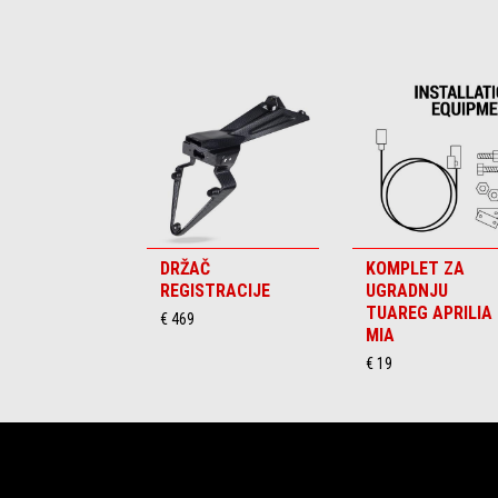
Item
1
of
6
DRŽAČ
KOMPLET ZA
REGISTRACIJE
UGRADNJU
TUAREG APRILIA
€ 469
MIA
€ 19
Podnožje