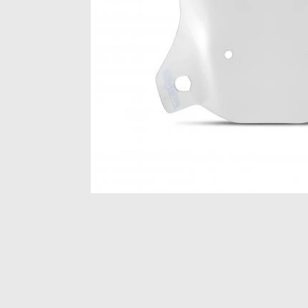
Item
1
of
1