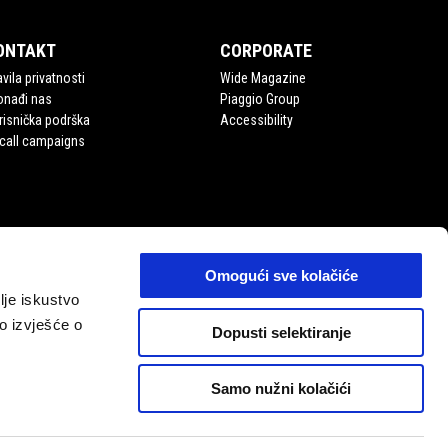
ONTAKT
CORPORATE
vila privatnosti
Wide Magazine
onađi nas
Piaggio Group
risnička podrška
Accessibility
call campaigns
Omogući sve kolačiće
olje iskustvo
o izvješće o
Dopusti selektiranje
Samo nužni kolačići
HR
ODABERI STRANICU SVOJE DRŽAVE