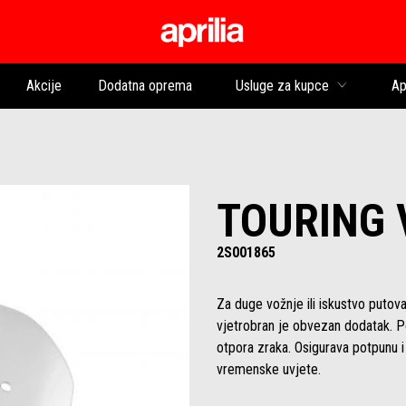
Idi na glavni izborni
Akcije
Dodatna oprema
Usluge za kupce
Ap
TOURING
2S001865
Za duge vožnje ili iskustvo putov
vjetrobran je obvezan dodatak. 
otpora zraka. Osigurava potpunu i
vremenske uvjete.