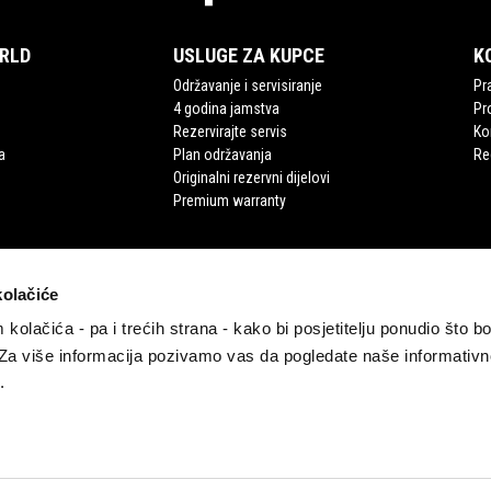
ORLD
USLUGE ZA KUPCE
K
Održavanje i servisiranje
Pra
4 godina jamstva
Pr
Rezervirajte servis
Ko
a
Plan održavanja
Re
Originalni rezervni dijelovi
Premium warranty
kolačiće
 kolačića - pa i trećih strana - kako bi posjetitelju ponudio što b
 Za više informacija pozivamo vas da pogledate naše informativn
.