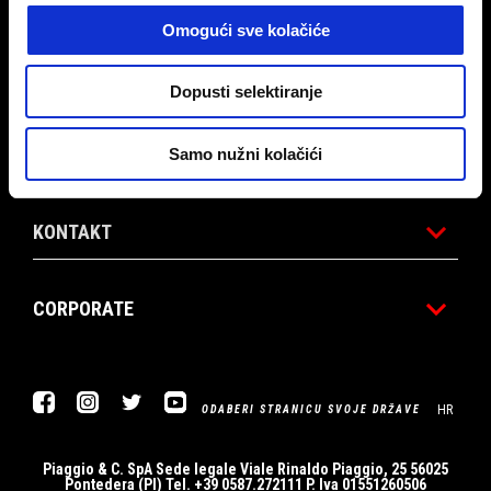
MODELI
Omogući sve kolačiće
APRILIA WORLD
Dopusti selektiranje
USLUGE ZA KUPCE
Samo nužni kolačići
KONTAKT
CORPORATE
Facebook
Instagram
Twitter
YouTube
HR
ODABERI STRANICU SVOJE DRŽAVE
Piaggio & C. SpA Sede legale Viale Rinaldo Piaggio, 25 56025
Pontedera (PI) Tel. +39 0587.272111 P. Iva 01551260506