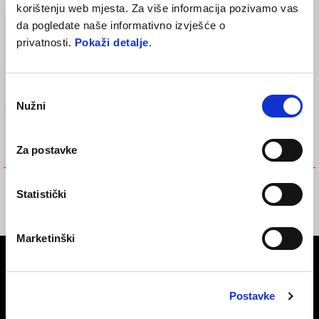
korištenju web mjesta. Za više informacija pozivamo vas
da pogledate naše informativno izvješće o
privatnosti.
Pokaži detalje
.
Odabir
Nužni
pristanka
Za postavke
GRIJANE RUČICE UPRAVLJAČA
KOMPLET ZA UGRADNJU
Statistički
GRIJANE DODATNE OPREME
€ 89
€ 119
Marketinški
Podnožje
Postavke