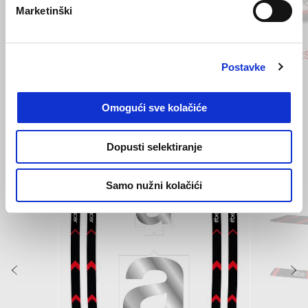
Marketinški
Blue Marlin
Venom Yellow
Blue Ma
Ven
Aprilia RS 660
Aprilia R
Postavke
€ 12600
€ 12600
Omogući sve kolačiće
VIDI SVE
Dopusti selektiranje
Item
1
of
6
Samo nužni kolačići
Prethodni
S