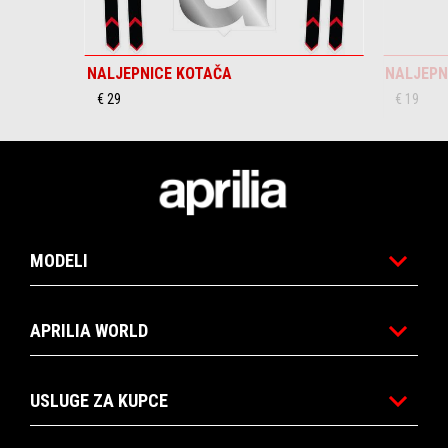
NALJEPNICE KOTAČA
NALJEPN
€ 29
€ 19
Podnožje
MODELI
APRILIA WORLD
USLUGE ZA KUPCE