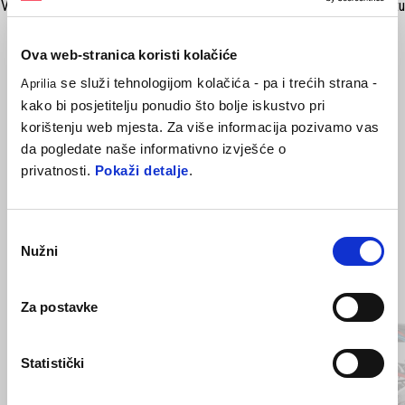
Vjetrobran veći za 18% u odnosu na standardni nudi vozaču bolju zaštitu
tijekom dužeg putovanja. Izrađen od visoko otpornog polikarbonata
kako bi jamčio sigurnost te zadržao prozirnost protekom vremena.
Ova web-stranica koristi kolačiće
se služi tehnologijom kolačića - pa i trećih strana -
Aprilia
kako bi posjetitelju ponudio što bolje iskustvo pri
korištenju web mjesta. Za više informacija pozivamo vas
da pogledate naše informativno izvješće o
privatnosti.
Pokaži detalje
.
Odabir
Nužni
pristanka
Item
1
of
Za postavke
4
Statistički
Prethodni
S