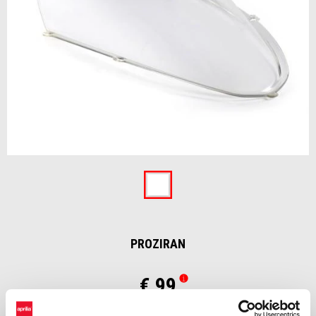
Item
1
of
Proziran
1
PROZIRAN
€ 99