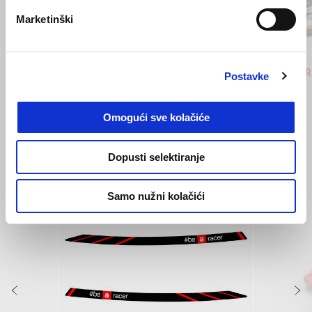
Prethodni
S
Marketinški
Hailstorm White
Tornado Green
Rally
Tuareg 660
Tuareg R
Postavke
€ 12900
€ 14700
Omogući sve kolačiće
VIDI SVE
Dopusti selektiranje
Item
1
of
Samo nužni kolačići
6
Prethodni
S