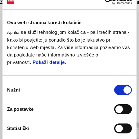
Za duge vožnje ili putovanja u lošim vremenskim uvjetima, vjetrobran za
putovanja je obavezna dodatna oprema: poboljšava aerodinamičku
zaštitu bez kompromisa u pogledu otpora zraka. Osigurava potpunu i
Ova web-stranica koristi kolačiće
jasnu vidljivost dulje vrijeme i snažnu otpornost na vremenske uvjete.
se služi tehnologijom kolačića - pa i trećih strana -
Aprilia
kako bi posjetitelju ponudio što bolje iskustvo pri
korištenju web mjesta. Za više informacija pozivamo vas
da pogledate naše informativno izvješće o
privatnosti.
Pokaži detalje
.
Odabir
Nužni
pristanka
Item
1
Za postavke
of
2
Statistički