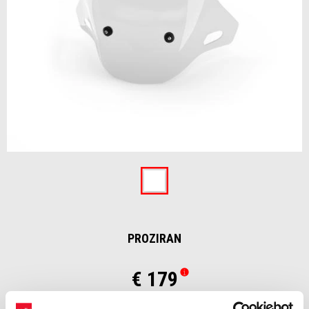
Item
1
of
Proziran
1
PROZIRAN
€ 179