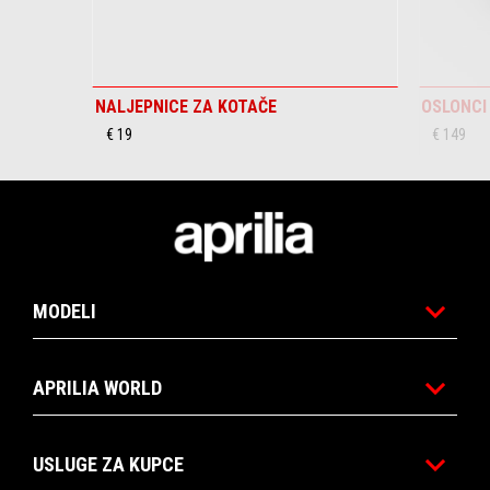
NALJEPNICE ZA KOTAČE
OSLONCI
€ 19
€ 149
Podnožje
MODELI
APRILIA WORLD
USLUGE ZA KUPCE