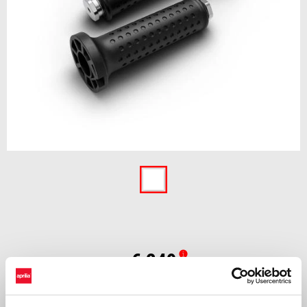
Item
1
of
1
€ 249
Osmišljene za putovanja po hladnom vremenu, Aprilia grijane ručice