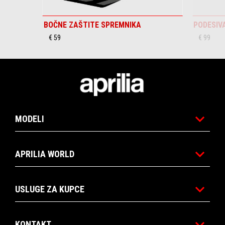
BOČNE ZAŠTITE SPREMNIKA
PODESIV
€ 59
€ 99
Podnožje
MODELI
APRILIA WORLD
USLUGE ZA KUPCE
KONTAKT