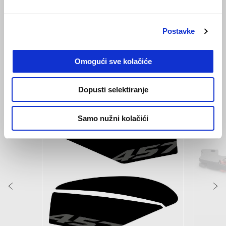
Hailstorm White
Tornado Green
Tuareg 660
Postavke
€ 12900
Omogući sve kolačiće
VIDI SVE
Dopusti selektiranje
Item
1
of
Samo nužni kolačići
6
Prethodni
S