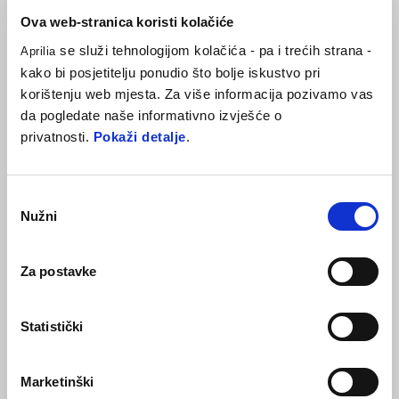
imaju 3 postavke temperature koje se mogu jednostavno odabrati
Ova web-stranica koristi kolačiće
pomoću namjenske tipke.
se služi tehnologijom kolačića - pa i trećih strana -
Aprilia
kako bi posjetitelju ponudio što bolje iskustvo pri
korištenju web mjesta. Za više informacija pozivamo vas
da pogledate naše informativno izvješće o
privatnosti.
Pokaži detalje
.
Odabir
Nužni
pristanka
Item
1
Za postavke
of
1
Statistički
Marketinški