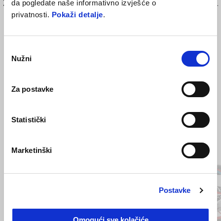
da pogledate naše informativno izvješće o
Zaštitne naljepnice posebno dizajnirane za spremnik goriva motocikla.
privatnosti.
Pokaži detalje
.
Njihova otporna folija štiti od benzina, oštećenja i ogrebotina.
Odabir
Nužni
pristanka
Za postavke
Statistički
Item
1
Marketinški
of
6
Postavke
Prethodni
S
Omogući sve kolačiće