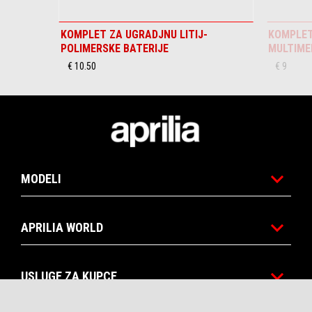
KOMPLET ZA UGRADJNU LITIJ-
KOMPLET
POLIMERSKE BATERIJE
MULTIME
€ 10.50
€ 9
Podnožje
MODELI
APRILIA WORLD
USLUGE ZA KUPCE