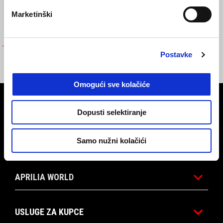
Marketinški
SPORTSKA PODNICA
Postavke
€ 99
Omogući sve kolačiće
Podnožje
Dopusti selektiranje
Samo nužni kolačići
MODELI
APRILIA WORLD
USLUGE ZA KUPCE