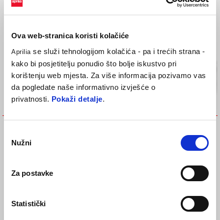
Ova web-stranica koristi kolačiće
se služi tehnologijom kolačića - pa i trećih strana -
Aprilia
kako bi posjetitelju ponudio što bolje iskustvo pri
korištenju web mjesta. Za više informacija pozivamo vas
da pogledate naše informativno izvješće o
privatnosti.
Pokaži detalje
.
KOMPLET ZA UGRADNJU
PREDNJA ZAŠTITA
Odabir
SVJETALA ZA MAGLU
€ 99
Nužni
pristanka
€ 149
Za postavke
Statistički