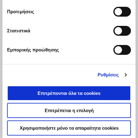
Η RS 457 με όφελος 300€ και με το Dreamride Gold δική
σου από 3.500€ (Επιτόκιο 0%, ΣΕΠΕ 0%)
Προτιμήσεις
Στατιστικά
Εμπορικής προώθησης
Ρυθμίσεις
Επιτρέπονται όλα τα cookies
Επιτρέπεται η επιλογή
Χρησιμοποιήστε μόνο τα απαραίτητα cookies