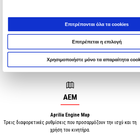
AWC
Επιτρέπονται όλα τα cookies
Aprilia Wheelie Control
Επιτρέπεται η επιλογή
Σύστημα ελέγχου πέδησης με τρία επίπεδα ρύθμισης που
βασίζεται σε διπλή στρατηγική: προγνωστική (τίθεται σε ισχύ εκ
Χρησιμοποιήστε μόνο τα απαραίτητα cook
των προτέρων) και προσαρμοστική (αποκλειστικά για οδήγηση
στην πίστα).
AEM
Aprilia Engine Map
Τρεις διαφορετικές ρυθμίσεις που προσαρμόζουν την ισχύ και τη
χρήση του κινητήρα.