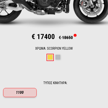
€ 17400
€ 18650
ΧΡΏΜΑ
:
SCORPION YELLOW
Scorpion Yellow
Shark Grey
ΤΎΠΟΣ ΚΙΝΗΤΉΡΑ
:
1100