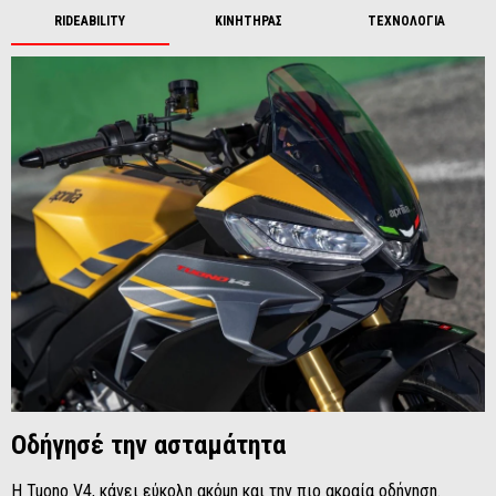
RIDEABILITY
ΚΙΝΗΤΗΡΑΣ
ΤΕΧΝΟΛΟΓΙΑ
Οδήγησέ την ασταμάτητα
Η Tuono V4, κάνει εύκολη ακόμη και την πιο ακραία οδήγηση.