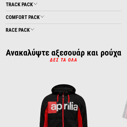
TRACK PACK
COMFORT PACK
RACE PACK
Ανακαλύψτε αξεσουάρ και ρούχα
ΔΕΣ ΤΑ ΌΛΑ
Item
1
of
6