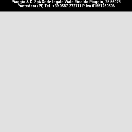
Piaggio & C. SpA Sede legale Viale Rinaldo Piaggio, 25 56025
Pontedera (PI) Tel. +39 0587.272111 P. Iva 01551260506