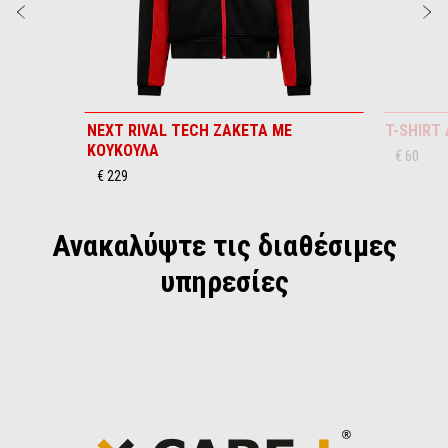
Προηγούμενο
Ε
NEXT RIVAL TECH ΖΑΚΕΤΑ ΜΕ
T-SHIRT 
ΚΟΥΚΟΥΛΑ
€ 60
€ 229
Ανακαλύψτε τις διαθέσιμες
υπηρεσίες
Item
1
of
1