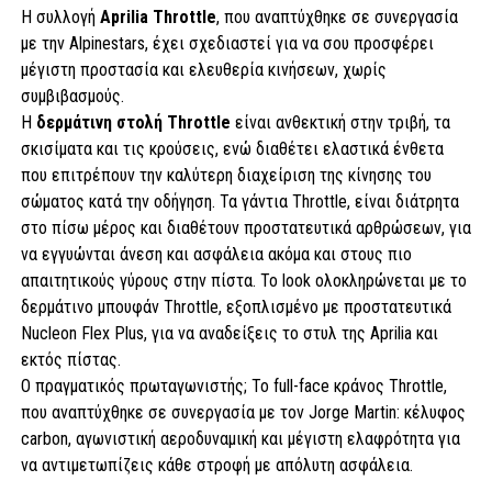
Η συλλογή
Aprilia Throttle
, που αναπτύχθηκε σε συνεργασία
με την Alpinestars, έχει σχεδιαστεί για να σου προσφέρει
μέγιστη προστασία και ελευθερία κινήσεων, χωρίς
συμβιβασμούς.
Η
δερμάτινη στολή Throttle
είναι ανθεκτική στην τριβή, τα
σκισίματα και τις κρούσεις, ενώ διαθέτει ελαστικά ένθετα
που επιτρέπουν την καλύτερη διαχείριση της κίνησης του
σώματος κατά την οδήγηση. Τα γάντια Throttle, είναι διάτρητα
στο πίσω μέρος και διαθέτουν προστατευτικά αρθρώσεων, για
να εγγυώνται άνεση και ασφάλεια ακόμα και στους πιο
απαιτητικούς γύρους στην πίστα. Το look ολοκληρώνεται με το
δερμάτινο μπουφάν Throttle, εξοπλισμένο με προστατευτικά
Nucleon Flex Plus, για να αναδείξεις το στυλ της Aprilia και
εκτός πίστας.
Ο πραγματικός πρωταγωνιστής; Το full-face κράνος Throttle,
που αναπτύχθηκε σε συνεργασία με τον Jorge Martin: κέλυφος
carbon, αγωνιστική αεροδυναμική και μέγιστη ελαφρότητα για
να αντιμετωπίζεις κάθε στροφή με απόλυτη ασφάλεια.