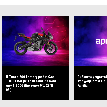
Η Tuono 660 Factory με όφελος
Ευέλικτο χρηματο
1.000€ και με το Dreamride Gold
πρόγραμμα για τις
από 6.200€ (Επιτόκιο 0%, ΣΕΠΕ
Aprilia
0%)
ΣΗΜΕΊΑ
TEST
ΔΙΑΜΌΡΦΩΣΗ
ΦΥΛΛΆΔΙΟ
ΡΑΝΤΕΒΟΎ
ΠΏΛΗΣΗΣ
RIDE