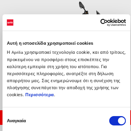
Αυτή η ιστοσελίδα χρησιμοποιεί cookies
Η
χρησιμοποιεί τεχνολογία cookie, και από τρίτους,
Aprilia
προκειμένου να προσφέρει στους επισκέπτες την
καλύτερη εμπειρία στη χρήση του ιστότοπου. Για
περισσότερες πληροφορίες, ανατρέξτε στη δήλωση
απορρήτου μας. Σας ενημερώνουμε ότι η συνέχιση της
Shakedown Yellow
πλοήγησης συνεπάγεται την αποδοχή της χρήσης των
Aprilia Tuono 660 Factory (35kW)
cookies.
Περισσότερα
.
€ 12400
€ 13400
Επιλογή
ΚΛΕΙΣΕ ENA TEST RIDE
Αναγκαία
συγκατάθεσης