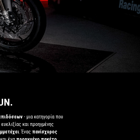
UN.
 επιδόσεων
- μια κατηγορία που
 ευελιξίας και προηγμένης
υμμετέχει
. Ένας
πανίσχυρος
και ένα
προηγμένο πακέτο