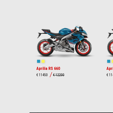
Blue Marlin
Venom Yellow
Bl
Aprilia RS 660
Apr
€ 11450
€ 12200
€ 1