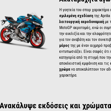
Η γοητεία του σπορ χαρακτήρα σ
σμιλεμένη σχεδίαση
της April
λειτουργική αεροδυναμική
με 
MotoGP αεροτομές, ενώ οι συμπ
την ευελιξία και την ελαφρότητ
για τον αναβάτη και τον συνεπι
μέρος
της με έναν αιχμηρό προβ
εντυπωσιάζει. Είναι σαφές ότι
κατηγορία από τη στιγμή που την
αποκλειστική εμφάνιση και τις
χρώμα
να αποκαλύπτουν τον αδ
χαρακτήρα.
Ανακάλυψε εκδόσεις και χρώματ