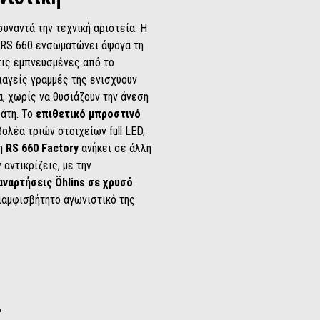
υναντά την τεχνική αριστεία. Η
ia RS 660 ενσωματώνει άψογα τη
τις εμπνευσμένες από το
αγείς γραμμές της ενισχύουν
α, χωρίς να θυσιάζουν την άνεση
βάτη. Το
επιθετικό μπροστινό
ολέα τριών στοιχείων full LED,
 η
RS 660 Factory
ανήκει σε άλλη
 αντικρίζεις, με την
αναρτήσεις Öhlins σε χρυσό
ιαμφισβήτητο αγωνιστικό της
α