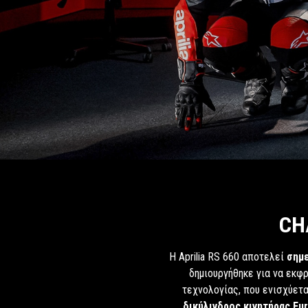
CH
Η Aprilia RS 660 αποτελεί
σημε
δημιουργήθηκε για να εκφ
τεχνολογίας, που ενισχύετ
δικύλινδρος κινητήρας Eu