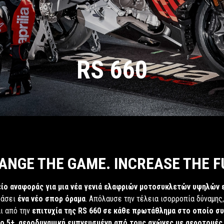
RS 660
ANGE THE GAME. INCREASE THE F
ίο αναφοράς για μια νέα γενιά ελαφριών μοτοσυκλετών υψηλών
ράσει
ένα νέο σπορ όραμα
. Απόλαυσε την τέλεια ισορροπία δύναμης,
αι από την
επιτυχία της RS 660 σε κάθε πρωτάθλημα στο οποίο σ
ro 5+, αεροδυναμική εμπνευσμένη από τους αγώνες με αεροτομές