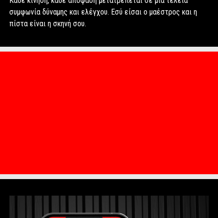
Κάθε κίνηση, κάθε απόφαση μετατρέπεται σε μια τέλεια
συμφωνία δύναμης και ελέγχου. Εσύ είσαι ο μαέστρος και η
πίστα είναι η σκηνή σου.
Item
Item
1
1
of
of
1
1