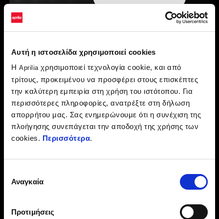
Αυτή η ιστοσελίδα χρησιμοποιεί cookies
Εύκολη ρύθμιση, πλήρης έλεγχος
Η
χρησιμοποιεί τεχνολογία cookie, και από
Aprilia
τρίτους, προκειμένου να προσφέρει στους επισκέπτες
Κατέβασε την εφαρμογή Aprilia και με το σύστημα
την καλύτερη εμπειρία στη χρήση του ιστότοπου. Για
συνδεσιμότητας Aprilia MIA που διατίθεται στη μοτοσυκλέτα
περισσότερες πληροφορίες, ανατρέξτε στη δήλωση
σου (προαιρετικό σε ορισμένα μοντέλα), σύνδεσε το
απορρήτου μας. Σας ενημερώνουμε ότι η συνέχιση της
smartphone στην Aprilia σου.
πλοήγησης συνεπάγεται την αποδοχή της χρήσης των
Απόκτησε πρόσβαση στη λειτουργία Corner By Corner για να
cookies.
Περισσότερα
.
ξεκινήσεις τη δημιουργία των ρυθμίσεών σου.
Επίλεξε τις συνθήκες της πίστας (για παράδειγμα, Dry ή Wet)
και, στη συνέχεια, απλώς πάτησε τις καρφίτσες του χάρτη για
Επιλογή
να ορίσεις τις προτιμώμενες τιμές για το Wheelie Control
Αναγκαία
συγκατάθεσης
(AWC), το Traction Control (ATC) και το Engine Brake (AEB) για
κάθε στροφή.
Το σύστημα θα εφαρμόζει αυτόματα αυτές τις τιμές στην ECU
Προτιμήσεις