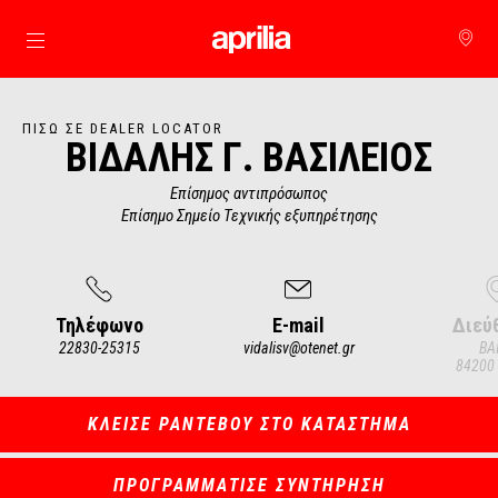
Μετάβαση στο κυρίως περιεχόμενο
ΠΊΣΩ ΣΕ DEALER LOCATOR
ΒΙΔΑΛΗΣ Γ. ΒΑΣΙΛΕΙΟΣ
Επίσημος αντιπρόσωπος
Επίσημο Σημείο Τεχνικής εξυπηρέτησης
Τηλέφωνο
E-mail
Διεύ
22830-25315
vidalisv@otenet.gr
ΒΑ
84200
Item
1
of
3
ΚΛΕΙΣΕ ΡΑΝΤΕΒΟΥ ΣΤΟ ΚΑΤΑΣΤΗΜΑ
ΠΡΟΓΡΑΜΜΑΤΙΣΕ ΣΥΝΤΗΡΗΣΗ