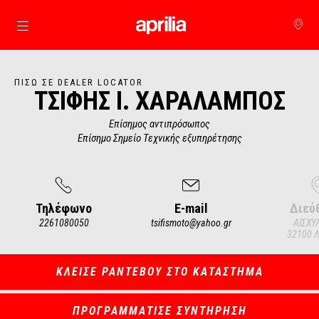
Μετάβαση στο κυρίως περιεχόμενο
ΠΊΣΩ ΣΕ DEALER LOCATOR
ΤΣΙΦΗΣ Ι. ΧΑΡΑΛΑΜΠΟΣ
Επίσημος αντιπρόσωπος
Επίσημο Σημείο Τεχνικής εξυπηρέτησης
Τηλέφωνο
E-mail
Διεύ
2261080050
tsifismoto@yahoo.gr
ΑΙΣΧΥ
32100 Λ
Item
1
of
3
ΚΛΕΙΣΕ ΡΑΝΤΕΒΟΥ ΣΤΟ ΚΑΤΑΣΤΗΜΑ
ΠΡΟΓΡΑΜΜΑΤΙΣΕ ΣΥΝΤΗΡΗΣΗ