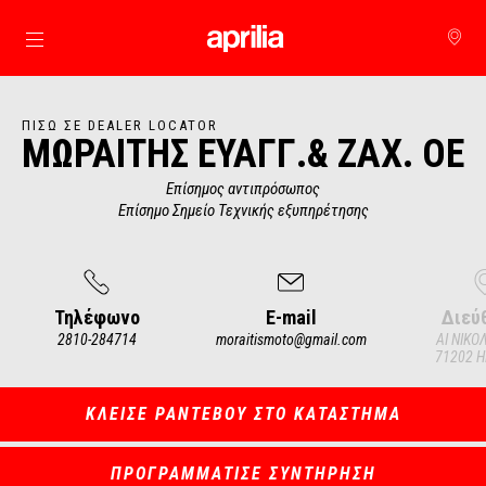
Μετάβαση στο κυρίως περιεχόμενο
ΠΊΣΩ ΣΕ DEALER LOCATOR
ΜΩΡΑΙΤΗΣ ΕΥΑΓΓ.& ΖΑΧ. ΟΕ
Επίσημος αντιπρόσωπος
Επίσημο Σημείο Τεχνικής εξυπηρέτησης
Τηλέφωνο
E-mail
Διεύ
2810-284714
moraitismoto@gmail.com
ΑΙ ΝΙΚΟ
71202 Η
Item
1
of
4
ΚΛΕΙΣΕ ΡΑΝΤΕΒΟΥ ΣΤΟ ΚΑΤΑΣΤΗΜΑ
ΠΡΟΓΡΑΜΜΑΤΙΣΕ ΣΥΝΤΗΡΗΣΗ