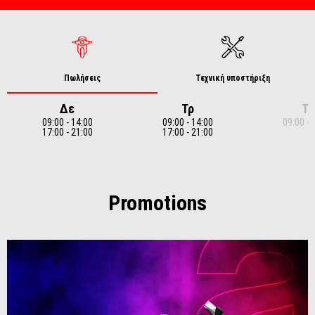
Πωλήσεις
Τεχνική υποστήριξη
Δε
Τρ
Τε
09:00 - 14:00
09:00 - 14:00
09:00 - 
17:00 - 21:00
17:00 - 21:00
Item
1
of
7
Promotions