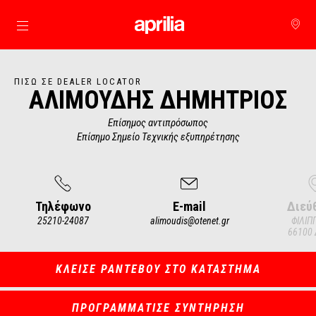
Μετάβαση στο κυρίως περιεχόμενο
ΠΊΣΩ ΣΕ DEALER LOCATOR
ΑΛΙΜΟΥΔΗΣ ΔΗΜΗΤΡΙΟΣ
Επίσημος αντιπρόσωπος
Επίσημο Σημείο Τεχνικής εξυπηρέτησης
Τηλέφωνο
E-mail
Διεύ
25210-24087
alimoudis@otenet.gr
ΦΙΛΙΠ
66100
Item
1
of
3
ΚΛΕΙΣΕ ΡΑΝΤΕΒΟΥ ΣΤΟ ΚΑΤΑΣΤΗΜΑ
ΠΡΟΓΡΑΜΜΑΤΙΣΕ ΣΥΝΤΗΡΗΣΗ