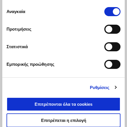
Επιλογή
Αναγκαία
συγκατάθεσης
Προτιμήσεις
Στατιστικά
Εμπορικής προώθησης
Ρυθμίσεις
Επιτρέπονται όλα τα cookies
Επιτρέπεται η επιλογή
Η γκάμα RSV4 δική σου με έως 1.500€ πλεονεκτήματα