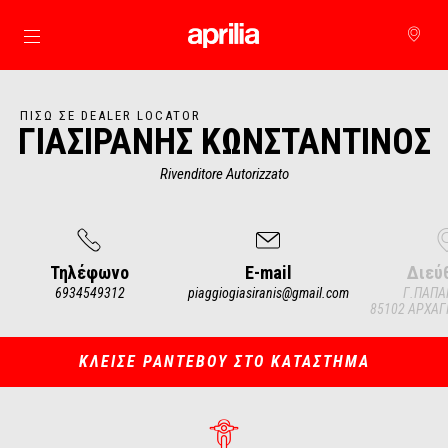
Μετάβαση στο κυρίως περιεχόμενο
ΠΊΣΩ ΣΕ DEALER LOCATOR
ΓΙΑΣΙΡΑΝΗΣ ΚΩΝΣΤΑΝΤΙΝΟΣ
Rivenditore Autorizzato
Τηλέφωνο
E-mail
Διεύ
6934549312
piaggiogiasiranis@gmail.com
Γ.ΠΑΠΑ
85102 ΑΡΧΑΓ
Item
1
of
4
ΚΛΕΙΣΕ ΡΑΝΤΕΒΟΥ ΣΤΟ ΚΑΤΑΣΤΗΜΑ