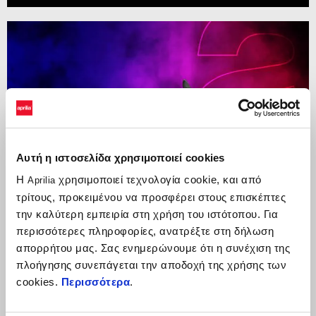
Αυτή η ιστοσελίδα χρησιμοποιεί cookies
Η
χρησιμοποιεί τεχνολογία cookie, και από
Aprilia
τρίτους, προκειμένου να προσφέρει στους επισκέπτες
την καλύτερη εμπειρία στη χρήση του ιστότοπου. Για
περισσότερες πληροφορίες, ανατρέξτε στη δήλωση
απορρήτου μας. Σας ενημερώνουμε ότι η συνέχιση της
πλοήγησης συνεπάγεται την αποδοχή της χρήσης των
Η γκάμα Tuono V4 δική σου με έως 1.500€
cookies.
Περισσότερα
.
πλεονεκτήματα