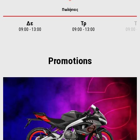
Πωλήσεις
Δε
Τρ
Τε
09:00 - 13:00
09:00 - 13:00
09:00 - 
Item
1
of
7
Promotions