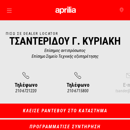
Μετάβαση στο κυρίως περιεχόμενο
ΠΊΣΩ ΣΕ DEALER LOCATOR
ΤΣΑΝΤΕΡΙΔΟΥ Γ. ΚΥΡΙΑΚΗ
Επίσημος αντιπρόσωπος
Επίσημο Σημείο Τεχνικής εξυπηρέτησης
Τηλέφωνο
Τηλέφωνο
E-m
210-6721220
210-6715800
tsander@
Item
1
of
4
ΚΛΕΙΣΕ ΡΑΝΤΕΒΟΥ ΣΤΟ ΚΑΤΑΣΤΗΜΑ
ΠΡΟΓΡΑΜΜΑΤΙΣΕ ΣΥΝΤΗΡΗΣΗ