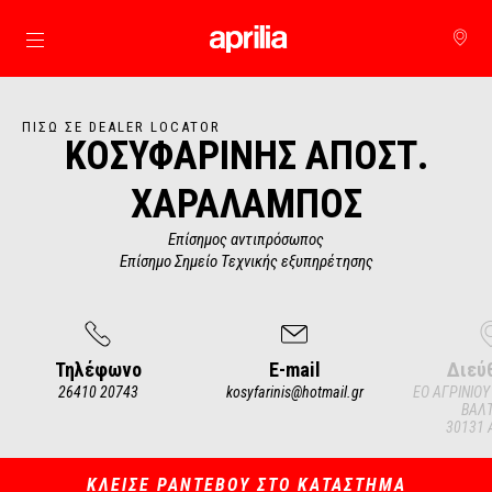
Μετάβαση στο κυρίως περιεχόμενο
ΠΊΣΩ ΣΕ DEALER LOCATOR
ΚΟΣΥΦΑΡΙΝΗΣ ΑΠΟΣΤ.
ΧΑΡΑΛΑΜΠΟΣ
Επίσημος αντιπρόσωπος
Επίσημο Σημείο Τεχνικής εξυπηρέτησης
Τηλέφωνο
E-mail
Διεύ
26410 20743
kosyfarinis@hotmail.gr
ΕΟ ΑΓΡΙΝΙΟΥ
ΒΑΛΤ
30131 
Item
1
of
3
ΚΛΕΙΣΕ ΡΑΝΤΕΒΟΥ ΣΤΟ ΚΑΤΑΣΤΗΜΑ