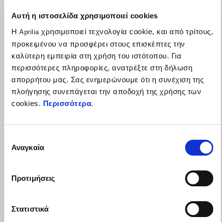
Αυτή η ιστοσελίδα χρησιμοποιεί cookies
Η
χρησιμοποιεί τεχνολογία cookie, και από τρίτους,
Aprilia
προκειμένου να προσφέρει στους επισκέπτες την
καλύτερη εμπειρία στη χρήση του ιστότοπου. Για
περισσότερες πληροφορίες, ανατρέξτε στη δήλωση
απορρήτου μας. Σας ενημερώνουμε ότι η συνέχιση της
πλοήγησης συνεπάγεται την αποδοχή της χρήσης των
cookies.
Περισσότερα
.
Επιλογή
Αναγκαία
συγκατάθεσης
Προτιμήσεις
Η γκάμα RSV4 δική σου με έως 1.500€ πλεονεκτήματα
Στατιστικά