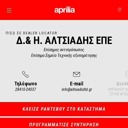
Μετάβαση στο κυρίως περιεχόμενο
ΠΊΣΩ ΣΕ DEALER LOCATOR
Δ.& Η. ΑΛΤΣΙΑΔΗΣ ΕΠΕ
Επίσημος αντιπρόσωπος
Επίσημο Σημείο Τεχνικής εξυπηρέτησης
Τηλέφωνο
E-mail
Διεύ
28410-24037
info@altsiadisltd.gr
ΚΥΡΙΛΛΟΥ Λ
72100 ΑΓΙΟ
Item
1
of
3
ΚΛΕΙΣΕ ΡΑΝΤΕΒΟΥ ΣΤΟ ΚΑΤΑΣΤΗΜΑ
ΠΡΟΓΡΑΜΜΑΤΙΣΕ ΣΥΝΤΗΡΗΣΗ