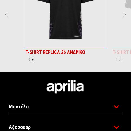
Προηγούμενο
Ε
T-SHIRT REPLICA 26 ΑΝΔΡΙΚΟ
T-SHIRT 
€ 70
€ 70
Υποσέλιδο
Μοντέλα
Αξεσουάρ