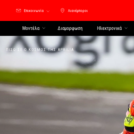
Επικοινωνία
Λιανέμποροι
Λιανέμποροι
Μοντέλα
Διαμορφωση
Ηλεκτρονικά
ΠΊΣΩ ΣΕ Ο ΚΌΣΜΟΣ ΤΗΣ APRILIA