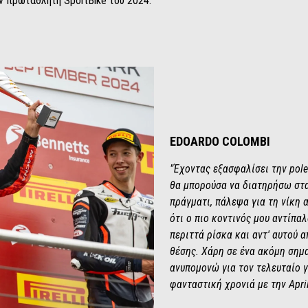
ν πρωταθλητή SportBike του 2024.
EDOARDO COLOMBI
"Έχοντας εξασφαλίσει την pole
θα μπορούσα να διατηρήσω στα
πράγματι, πάλεψα για τη νίκη 
ότι ο πιο κοντινός μου αντίπ
περιττά ρίσκα και αντ' αυτού
θέσης. Χάρη σε ένα ακόμη σημ
ανυπομονώ για τον τελευταίο 
φανταστική χρονιά με την April