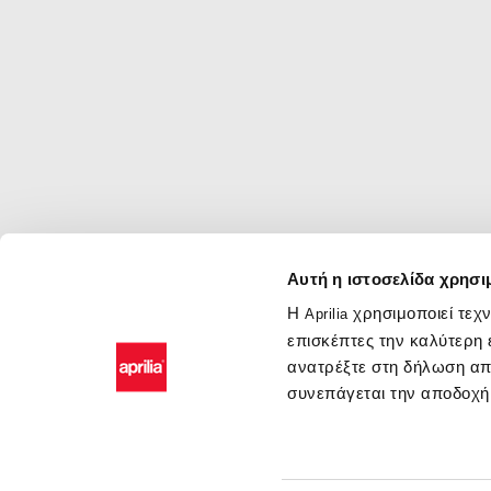
of
2
Αυτή η ιστοσελίδα χρησι
Η
χρησιμοποιεί τεχ
Aprilia
Υποσέλιδο
επισκέπτες την καλύτερη 
ανατρέξτε στη δήλωση απ
συνεπάγεται την αποδοχή
Μοντέλα
Αξεσουάρ
Ο κόσμο
RSV4
Αξεσουάρ
Νέα
Tuono V4
ένδυση
#bearacer
RS 660
Aprilia Racing Replica
Aprilia Pr