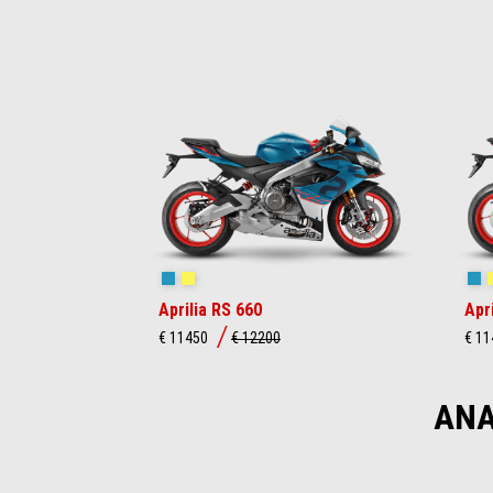
Item
1
of
4
Blue Marlin
Venom Yellow
Bl
Aprilia RS 660
Apr
€ 11450
€ 12200
€ 1
ΑΝΑ
Item
1