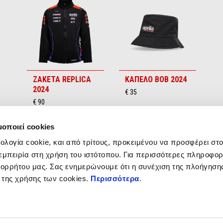
ΖΑΚΕΤΑ REPLICA
ΚΑΠΕΛΟ BOB 2024
2024
€ 35
€ 90
μοποιεί cookies
νολογία cookie, και από τρίτους, προκειμένου να προσφέρει στ
εμπειρία στη χρήση του ιστότοπου. Για περισσότερες πληροφορ
ορρήτου μας. Σας ενημερώνουμε ότι η συνέχιση της πλοήγηση
 της χρήσης των cookies.
Περισσότερα
.
ς της Aprilia
Υπηρεσίες
Υπηρεσίες μετά την πώληση
 Club
4 χρόνια Εγγύηση
o Experience
Ραντεβού για σέρβις