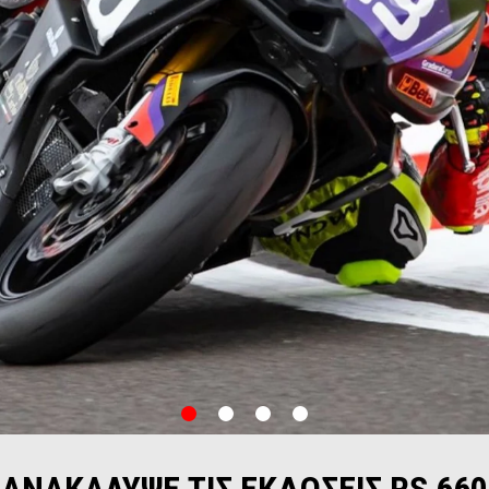
item
item
item
item
0
1
2
3