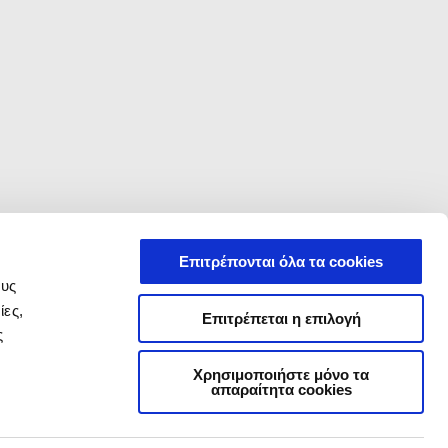
Επιτρέπονται όλα τα cookies
ους
ίες,
Επιτρέπεται η επιλογή
ς
Χρησιμοποιήστε μόνο τα
Επικοινωνία
CORPORATE
απαραίτητα cookies
Πολιτική Απορρήτου
Wide Magazine
Δικτυο επισημων συνεργατων
Piaggio Group
Εξυπηρέτηση πελατών
Accessibility