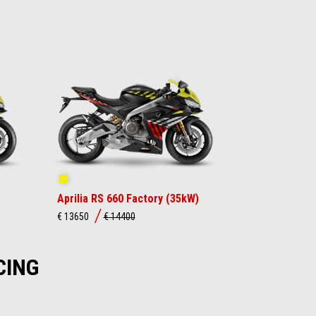
Shakedown Yellow
Aprilia RS 660 Factory (35kW)
€ 13650
€ 14400
CING