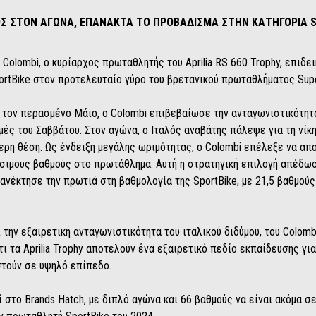
ΟΣ ΣΤΟΝ ΑΓΩΝΑ, ΕΠΑΝΑΚΤΑ ΤΟ ΠΡΟΒΑΔΙΣΜΑ ΣΤΗΝ ΚΑΤΗΓΟΡΙΑ 
o Colombi, o κυρίαρχος πρωταθλητής του Aprilia RS 660 Trophy, επιδε
 SportBike στον προτελευταίο γύρο του βρετανικού πρωταθλήματος Supe
η τον περασμένο Μάιο, ο Colombi επιβεβαίωσε την ανταγωνιστικότητά
ιμές του Σαββάτου. Στον αγώνα, ο Ιταλός αναβάτης πάλεψε για τη νίκη
ερη θέση. Ως ένδειξη μεγάλης ωριμότητας, ο Colombi επέλεξε να απ
σιμους βαθμούς στο πρωτάθλημα. Αυτή η στρατηγική επιλογή απέδωσ
 ανέκτησε την πρωτιά στη βαθμολογία της SportBike, με 21,5 βαθμο
ην εξαιρετική ανταγωνιστικότητα του ιταλικού διδύμου, του Colombi κ
τι τα Aprilia Trophy αποτελούν ένα εξαιρετικό πεδίο εκπαίδευσης γι
στούν σε υψηλό επίπεδο.
 στο Brands Hatch, με διπλό αγώνα και 66 βαθμούς να είναι ακόμα 