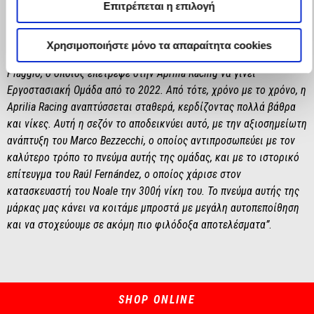
αποτελούν αναγνώριση μιας μοναδικής μάρκας και όλων των
Επιτρέπεται η επιλογή
ανθρώπων στο Noale που έχουν χτίσει την ιστορία και το παρόν
μας, ακόμη και στην πιο απαιτητική κατηγορία, το MotoGP.
Χρησιμοποιήστε μόνο τα απαραίτητα cookies
Τριακόσιες νίκες αποτελούν επίσης ανταμοιβή για τον Όμιλο
Piaggio, ο οποίος επέτρεψε στην Aprilia Racing να γίνει
Εργοστασιακή Ομάδα από το 2022. Από τότε, χρόνο με το χρόνο, η
Aprilia Racing αναπτύσσεται σταθερά, κερδίζοντας πολλά βάθρα
και νίκες. Αυτή η σεζόν το αποδεικνύει αυτό, με την αξιοσημείωτη
ανάπτυξη του Marco Bezzecchi, ο οποίος αντιπροσωπεύει με τον
καλύτερο τρόπο το πνεύμα αυτής της ομάδας, και με το ιστορικό
επίτευγμα του Raúl Fernández, ο οποίος χάρισε στον
κατασκευαστή του Noale την 300ή νίκη του. Το πνεύμα αυτής της
μάρκας μας κάνει να κοιτάμε μπροστά με μεγάλη αυτοπεποίθηση
και να στοχεύουμε σε ακόμη πιο φιλόδοξα αποτελέσματα”
.
SHOP ONLINE