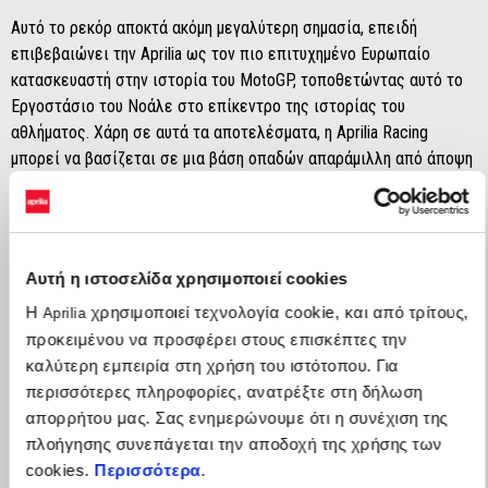
Αυτό το ρεκόρ αποκτά ακόμη μεγαλύτερη σημασία, επειδή
επιβεβαιώνει την Aprilia ως τον πιο επιτυχημένο Ευρωπαίο
κατασκευαστή στην ιστορία του MotoGP, τοποθετώντας αυτό το
Eργοστάσιο του Νοάλε στο επίκεντρο της ιστορίας του
αθλήματος. Χάρη σε αυτά τα αποτελέσματα, η Aprilia Racing
μπορεί να βασίζεται σε μια βάση οπαδών απαράμιλλη από άποψη
πάθους και ιστορίας.
Η ιστορία επιτυχίας της Aprilia εκτείνεται σε κάθε εποχή και
στις περισσότερες κατηγορίες αγώνων μοτοσυκλέτας Grand Prix:
Αυτή η ιστοσελίδα χρησιμοποιεί cookies
από 125cc έως 250cc, μέχρι και το MotoGP. Το 1987, ο
Η
χρησιμοποιεί τεχνολογία cookie, και από τρίτους,
κατασκευαστής με έδρα το Noale γιόρτασε την πρώτη από τις
Aprilia
προκειμένου να προσφέρει στους επισκέπτες την
300 νίκες με τη νίκη του Loris Reggiani στην κατηγορία των 250cc.
καλύτερη εμπειρία στη χρήση του ιστότοπου. Για
Το 1999, έφτασε το πρώτο σημαντικό ορόσημο: η νίκη νούμερο
περισσότερες πληροφορίες, ανατρέξτε στη δήλωση
100, που εξασφάλισε ο Valentino Rossi στο Welkom στην
απορρήτου μας. Σας ενημερώνουμε ότι η συνέχιση της
κατηγορία των 250cc. Επτά χρόνια αργότερα, το 2006, έφτασε η
πλοήγησης συνεπάγεται την αποδοχή της χρήσης των
νίκη νούμερο 200, που εξασφάλισε ο Mattia Pasini στο
cookies.
Περισσότερα
.
Sachsenring στην κατηγορία των 125cc. Σήμερα, η νίκη νούμερο