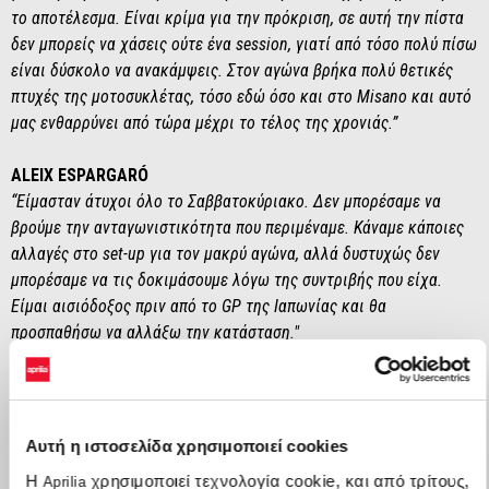
το αποτέλεσμα. Είναι κρίμα για την πρόκριση, σε αυτή την πίστα
δεν μπορείς να χάσεις ούτε ένα session, γιατί από τόσο πολύ πίσω
είναι δύσκολο να ανακάμψεις. Στον αγώνα βρήκα πολύ θετικές
πτυχές της μοτοσυκλέτας, τόσο εδώ όσο και στο Misano και αυτό
μας ενθαρρύνει από τώρα μέχρι το τέλος της χρονιάς.”
ALEIX ESPARGARÓ
“Είμασταν άτυχοι όλο το Σαββατοκύριακο. Δεν μπορέσαμε να
βρούμε την ανταγωνιστικότητα που περιμέναμε. Κάναμε κάποιες
αλλαγές στο set-up για τον μακρύ αγώνα, αλλά δυστυχώς δεν
μπορέσαμε να τις δοκιμάσουμε λόγω της συντριβής που είχα.
Είμαι αισιόδοξος πριν από το GP της Ιαπωνίας και θα
προσπαθήσω να αλλάξω την κατάσταση."
MASSIMO RIVOLA (CEO Aprilia Racing)
“Ένα Σαββατοκύριακο κατώτερο των προσδοκιών δεδομένης της
ταχύτητάς μας σε αυτήν την πίστα πέρυσι. Οι προκριματικοί
Αυτή η ιστοσελίδα χρησιμοποιεί cookies
διακυβεύτηκαν από τις κίτρινες σημαίες και αυτό σίγουρα είχε
Η
χρησιμοποιεί τεχνολογία cookie, και από τρίτους,
Aprilia