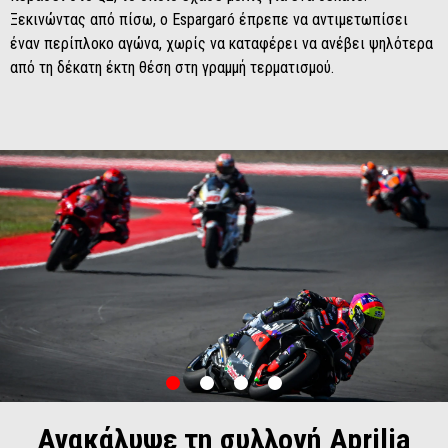
Ξεκινώντας από πίσω, ο Espargaró έπρεπε να αντιμετωπίσει
έναν περίπλοκο αγώνα, χωρίς να καταφέρει να ανέβει ψηλότερα
από τη δέκατη έκτη θέση στη γραμμή τερματισμού.
item
item
item
item
0
1
2
3
Item
Item
1
1
of
of
Ανακάλυψε τη συλλογή Aprilia
4
4