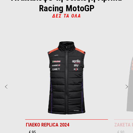
Racing MotoGP
ΔΕΣ ΤΑ ΌΛΑ
Item
1
of
4
Προηγούμενο
Ε
ΓΙΛΕΚΟ REPLICA 2024
ΖΑΚΕΤΑ 
€ 95
€ 90