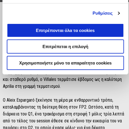
Item
Item
1
1
of
of
3
3
Ρυθμίσεις
Σάββατο 28 Σεπτεμβρίου 2024: Sprint Race
Επιτρέπονται όλα τα cookies
Ο Maverick Viñales, αφού πέρασε κατευθείαν στο Q2, έπρεπε να
αντιμετωπίσει αρκετές δυσκολίες κατά τη διάρκεια των
Επιτρέπεται η επιλογή
προκτιματικών λόγω των πολυάριθμων κίτρινων σημαιών που τον
εμπόδισαν να βελτιώσει τον χρόνο του. Στον αγώνα sprint, ο
Χρησιμοποιήστε μόνο τα απαραίτητα cookies
Viñales ξεκίνησε καλά από τη δέκατη θέση του grid, βουτώντας
στη μάχη για την πρώτη πεντάδα. Μετά από έναν σταθερό αγώνα
και σταθερό ρυθμό, ο Viñales τερμάτισε έβδομος ως η καλύτερη
Aprilia στη γραμμή τερματισμού.
Ο Aleix Espargaró ξεκίνησε τη μέρα με ενθαρρυντικό τρόπο,
καταλαμβάνοντας τη δεύτερη θέση στον FP2. Ωστόσο, κατά τη
διάρκεια του Q1, ένα τρακάρισμα στη στροφή 1 μόλις τρία λεπτά
από το τέλος του session έθεσε σε κίνδυνο την ευκαιρία του να
περάσει στο Q2, το οποίο έχασε μόλις για ένα δέκατο.