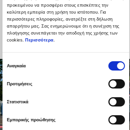
επίπτωση τόσο στον αγώνα sprint όσο και τον μεγάλο αγώνα. Σε
προκειμένου να προσφέρει στους επισκέπτες την
ανοιχτή πίστα, ο Maverick είχε τον ρυθμό να τερματίσει λίγο έξω
καλύτερη εμπειρία στη χρήση του ιστότοπου. Για
από το βάθρο. Αυτή ήταν μια χαμένη ευκαιρία να επαναφέρουμε
περισσότερες πληροφορίες, ανατρέξτε στη δήλωση
λίγο το ηθικό σε μια περίπλοκη περίοδο για εμάς. Ανυπομονούμε
απορρήτου μας. Σας ενημερώνουμε ότι η συνέχιση της
να πάμε στην Ιαπωνία για να δείξουμε το πλήρες δυναμικό μας
πλοήγησης συνεπάγεται την αποδοχή της χρήσης των
που δεν έχει εκφραστεί στους πρόσφατους αγώνες.”
cookies.
Περισσότερα
.
Επιλογή
Αναγκαία
συγκατάθεσης
Προτιμήσεις
Στατιστικά
Εμπορικής προώθησης
item
item
item
0
1
2