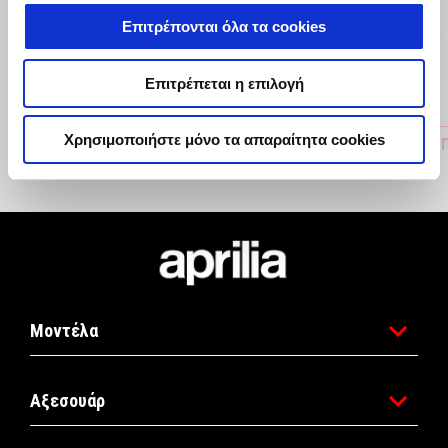
Προηγούμενο
Ε
Επιτρέπονται όλα τα cookies
Επιτρέπεται η επιλογή
Χρησιμοποιήστε μόνο τα απαραίτητα cookies
ΚΑΠΑΚΙ ΒΑΣΗΣ ΠΙΝΑΚΙΔΑΣ
ΚΑΠΑΚΙ 
€ 129
€ 59
Υποσέλιδο
Μοντέλα
Αξεσουάρ