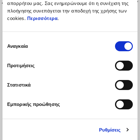
Από ατσάλι με κοπή laser με το λογότυπο RSV4. Τοποθετείται στην
απορρήτου μας. Σας ενημερώνουμε ότι η συνέχιση της
θέση της πινακίδας. Για χρήση σε πίστα.
πλοήγησης συνεπάγεται την αποδοχή της χρήσης των
cookies.
Περισσότερα
.
Επιλογή
Αναγκαία
συγκατάθεσης
Προτιμήσεις
ΔΕΣ ΤΑ ΌΛΑ
Στατιστικά
Item
1
of
6
Εμπορικής προώθησης
Ρυθμίσεις