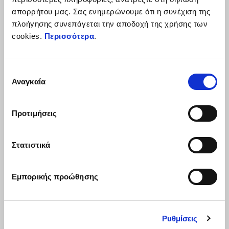
Μπρελόκ από πολυεστερικό ρέλι 2mm σε μαύρο χρώμα με λευκό
απορρήτου μας. Σας ενημερώνουμε ότι η συνέχιση της
λογότυπο Aprilia σε ματ φινίρισμα. Γάντζος και κρίκος (διαμέτρου
πλοήγησης συνεπάγεται την αποδοχή της χρήσης των
35mm) μεταλλικά μαύρα. Διαστάσεις: 2,5cmx25cm.
cookies.
Περισσότερα
.
Επιλογή
Αναγκαία
συγκατάθεσης
Προτιμήσεις
ΔΕΣ ΤΑ ΌΛΑ
Στατιστικά
Item
1
of
Εμπορικής προώθησης
6
Ρυθμίσεις