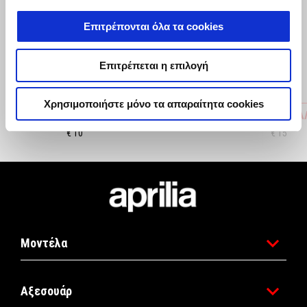
Προηγούμενο
Ε
Επιτρέπονται όλα τα cookies
Επιτρέπεται η επιλογή
Χρησιμοποιήστε μόνο τα απαραίτητα cookies
ΑΥΤΟΚΟΛΛΗΤΑ REPLICA 26 MLC
ΜΠΟΥΚΑΛ
€ 10
€ 15
Υποσέλιδο
Μοντέλα
Αξεσουάρ