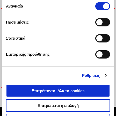
Επιλογή
Αναγκαία
συγκατάθεσης
ΚΙΤ ΕΓΚΑΤΑΣΤΑΣΗΣ
ΠΡΟΣΤΑΤΕΥΤΙΚΑ ΚΑΓΚΕΛΑ
ΠΡΟΒΟΛΕΩΝ ΟΜΙΧΛΗΣ
€ 99
Προτιμήσεις
€ 140
Στατιστικά
Εμπορικής προώθησης
Ρυθμίσεις
Επιτρέπονται όλα τα cookies
ΤΑΠΕΤΟ SPORT
€ 99
Επιτρέπεται η επιλογή
Υποσέλιδο