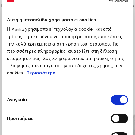
Κατασκευασμένο από αυτοκόλλητη ρητίνη, τοποθετείται εύκολα στο
άνω μέρος του ρεζερβουάρ και το προστατεύει από γρατζουνιές.
Αυτή η ιστοσελίδα χρησιμοποιεί cookies
Η
χρησιμοποιεί τεχνολογία cookie, και από
Aprilia
τρίτους, προκειμένου να προσφέρει στους επισκέπτες
την καλύτερη εμπειρία στη χρήση του ιστότοπου. Για
περισσότερες πληροφορίες, ανατρέξτε στη δήλωση
απορρήτου μας. Σας ενημερώνουμε ότι η συνέχιση της
πλοήγησης συνεπάγεται την αποδοχή της χρήσης των
cookies.
Περισσότερα
.
ΔΕΣ ΤΑ ΌΛΑ
Επιλογή
Item
1
Αναγκαία
of
συγκατάθεσης
6
Προτιμήσεις