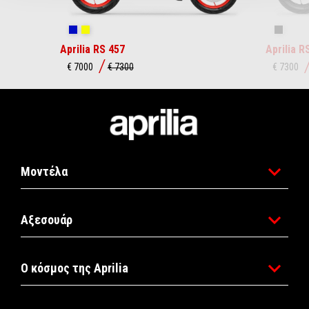
Coral Snake Blue
Arsenic Yellow
Replica
Aprilia RS 457
Aprilia R
€ 7000
€ 7300
€ 7300
Υποσέλιδο
Μοντέλα
Αξεσουάρ
Ο κόσμος της Aprilia