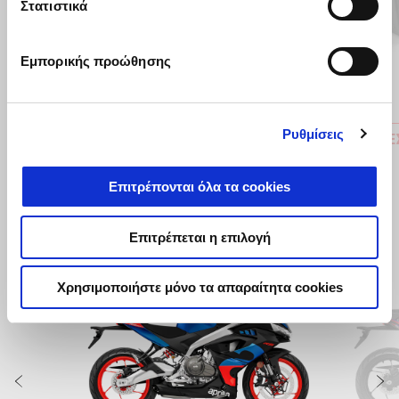
Στατιστικά
Προηγούμενο
Ε
Εμπορικής προώθησης
Ρυθμίσεις
ΒΑΛΙΤΣΑΚΙ TUAREG 40lt URBAN
ΒΑΛΙΤΣΕ
€ 549
€ 496
Επιτρέπονται όλα τα cookies
Επιτρέπεται η επιλογή
Item
1
Χρησιμοποιήστε μόνο τα απαραίτητα cookies
of
2
Προηγούμενο
Ε