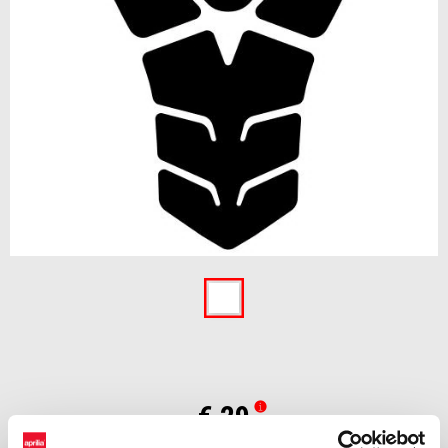
Item
1
of
1
€ 29