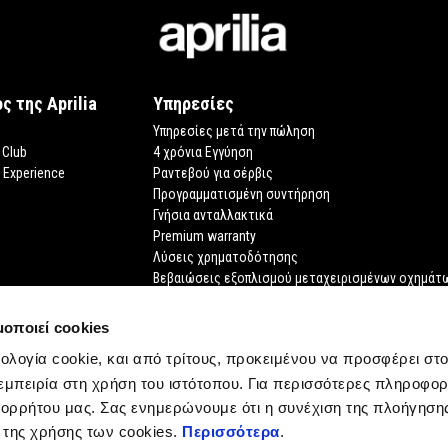
ς της Aprilia
Υπηρεσίες
Υπηρεσίες μετά την πώληση
 Club
4 χρόνια Εγγύηση
o Experience
Ραντεβού για σέρβις
Προγραμματισμένη συντήρηση
Γνήσια ανταλλακτικά
Premium warranty
Λύσεις χρηματοδότησης
Βεβαιώσεις εξοπλισμού μεταχειρισμένων οχημάτ
Ζητήστε το έγγραφό σας
μοποιεί cookies
νολογία cookie, και από τρίτους, προκειμένου να προσφέρει στ
εμπειρία στη χρήση του ιστότοπου. Για περισσότερες πληροφορ
ορρήτου μας. Σας ενημερώνουμε ότι η συνέχιση της πλοήγηση
 της χρήσης των cookies.
Περισσότερα
.