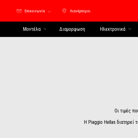
Επικοινωνία
Λιανέμποροι
Λιανέμποροι
Μοντέλα
Διαμορφωση
Ηλεκτρονικά
Οι τιμές πο
Η Piaggio Hellas διατηρεί