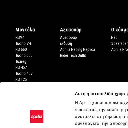
Υποσέλιδο
Μοντέλα
Αξεσουάρ
Ο κόσμο
RSV4
Αξεσουάρ
Νέα
Tuono V4
ένδυση
#bearacer
RS 660
Aprilia Racing Replica
Aprilia Pr
Tuono 660
Rider Tech Outfit
Tuareg
RS 457
Tuono 457
RS 125
Tuono 125
SX 125
Αυτή η ιστοσελίδα χρησι
RX 125
Η
χρησιμοποιεί τεχ
Aprilia
SR GT 400
επισκέπτες την καλύτερη 
SR GT
SXR
ανατρέξτε στη δήλωση απ
SR
συνεπάγεται την αποδοχή