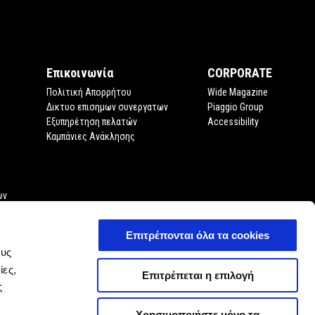
Επικοινωνία
CORPORATE
Πολιτική Απορρήτου
Wide Magazine
Δικτυο επισημων συνεργατων
Piaggio Group
Εξυπηρέτηση πελατών
Accessibility
Καμπάνιες Ανάκλησης
ων
Επιτρέπονται όλα τα cookies
ους
ίες,
Επιτρέπεται η επιλογή
ς
Χρησιμοποιήστε μόνο τα