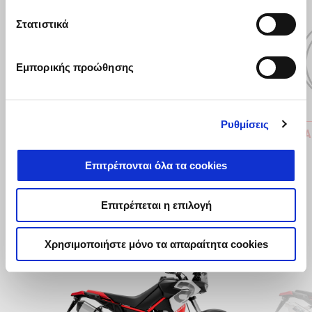
Στατιστικά
Προηγούμενο
Ε
Εμπορικής προώθησης
Ρυθμίσεις
ΚΙΤ ΕΓΚΑΤΑΣΤΑΣΗΣ ΠΡΟΒΟΛΕΩΝ
ΚΙΤ ΕΓΚ
ΟΜΙΧΛΗΣ
€ 5
Επιτρέπονται όλα τα cookies
€ 140
Επιτρέπεται η επιλογή
Χρησιμοποιήστε μόνο τα απαραίτητα cookies
Item
1
of
6