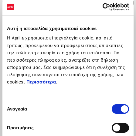
Φώτα ομίχλης LED, χαμηλής κατανάλωσης ενέργειας, για καλύτερη
ορατότητα και ασφάλεια. Τοποθετούνται στα προστατευτικά
κάγκελα εύκολα και γρήγορα ενώ λειτουργούν μέσω του mode από
το τιμόνι. Απαραίτητο το κιτ 2S001862 για την τοποθέτησή τους.
Αυτή η ιστοσελίδα χρησιμοποιεί cookies
Η
χρησιμοποιεί τεχνολογία cookie, και από
Aprilia
τρίτους, προκειμένου να προσφέρει στους επισκέπτες
την καλύτερη εμπειρία στη χρήση του ιστότοπου. Για
περισσότερες πληροφορίες, ανατρέξτε στη δήλωση
απορρήτου μας. Σας ενημερώνουμε ότι η συνέχιση της
πλοήγησης συνεπάγεται την αποδοχή της χρήσης των
cookies.
Περισσότερα
.
ΔΕΣ ΤΑ ΌΛΑ
Επιλογή
Item
Αναγκαία
1
συγκατάθεσης
of
6
Προτιμήσεις