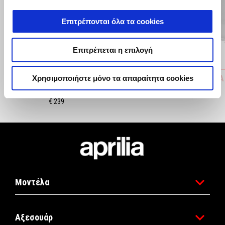
Προηγούμενο
Ε
Επιτρέπονται όλα τα cookies
Επιτρέπεται η επιλογή
ΒΑΛΙΤΣΑ ΠΛΑΪΝΗ TUONO 1100
ΒΑΛΙΤΣΑ
Χρησιμοποιήστε μόνο τα απαραίτητα cookies
ΑΡΙΣΤΕΡΗ
€ 179
€ 239
Υποσέλιδο
Μοντέλα
Αξεσουάρ