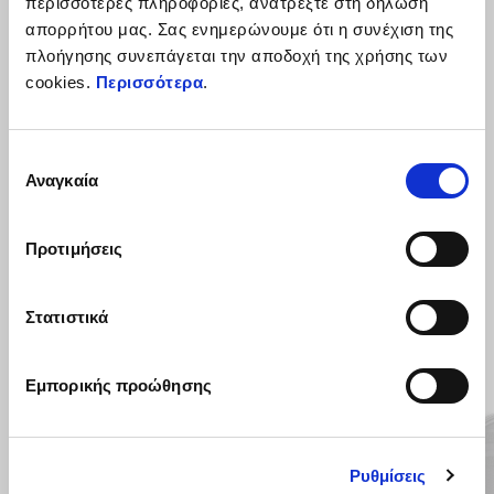
περισσότερες πληροφορίες, ανατρέξτε στη δήλωση
απορρήτου μας. Σας ενημερώνουμε ότι η συνέχιση της
Κιτ εγκατάστασης για τον συναγερμό 1D002554.
πλοήγησης συνεπάγεται την αποδοχή της χρήσης των
cookies.
Περισσότερα
.
Επιλογή
Αναγκαία
συγκατάθεσης
Προτιμήσεις
ΔΕΣ ΤΑ ΌΛΑ
Στατιστικά
Item
1
of
6
Εμπορικής προώθησης
Ρυθμίσεις