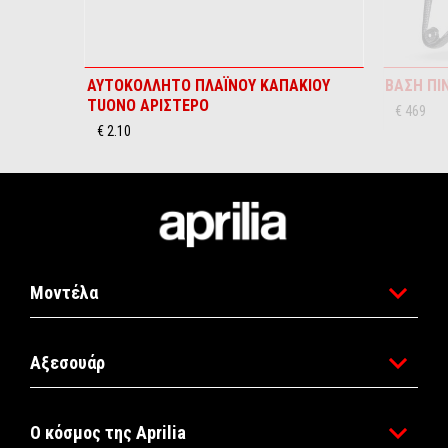
ΑΥΤΟΚΟΛΛΗΤΟ ΠΛΑΪΝΟΥ ΚΑΠΑΚΙΟΥ
ΒΑΣΗ ΠΙ
TUONO ΑΡΙΣΤΕΡΟ
€ 469
€ 2.10
Υποσέλιδο
Μοντέλα
Αξεσουάρ
Ο κόσμος της Aprilia