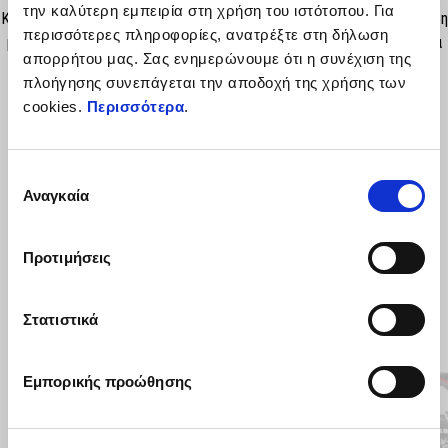
την καλύτερη εμπειρία στη χρήση του ιστότοπου. Για
Κιτ εγκατάστασης για συσκευή Aprilia MIA που επιτρέπει τη σύνδεση
περισσότερες πληροφορίες, ανατρέξτε στη δήλωση
μέσω Bluetooth του smartphone (Ios ή Android) μετα ενσωματωμένα
απορρήτου μας. Σας ενημερώνουμε ότι η συνέχιση της
ηλεκτρονικά της μοτοσυκλέτας.
πλοήγησης συνεπάγεται την αποδοχή της χρήσης των
cookies.
Περισσότερα
.
Επιλογή
Αναγκαία
συγκατάθεσης
Προτιμήσεις
Στατιστικά
Item
1
of
2
Εμπορικής προώθησης