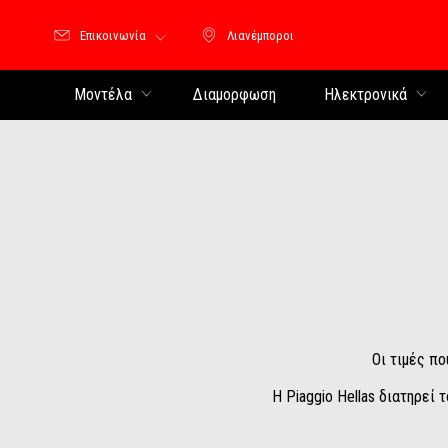
Επικοινωνία
Λιανέμποροι
Λιανέμποροι
Μοντέλα
Διαμορφωση
Ηλεκτρονικά
Οι τιμές πο
Η Piaggio Hellas διατηρεί