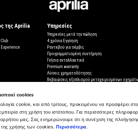
ς της Aprilia
Υπηρεσίες
Υπηρεσίες μετά την πώληση
 Club
4 χρόνια Εγγύηση
o Experience
Ραντεβού για σέρβις
Προγραμματισμένη συντήρηση
Γνήσια ανταλλακτικά
Premium warranty
Λύσεις χρηματοδότησης
Βεβαιώσεις εξοπλισμού μεταχειρισμένων οχημάτ
Ζητήστε το έγγραφό σας
μοποιεί cookies
νολογία cookie, και από τρίτους, προκειμένου να προσφέρει στ
εμπειρία στη χρήση του ιστότοπου. Για περισσότερες πληροφορ
ορρήτου μας. Σας ενημερώνουμε ότι η συνέχιση της πλοήγηση
 της χρήσης των cookies.
Περισσότερα
.