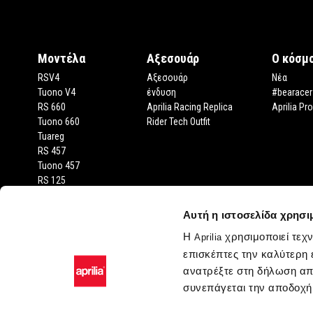
Μοντέλα
Αξεσουάρ
Ο κόσμο
RSV4
Αξεσουάρ
Νέα
Tuono V4
ένδυση
#bearacer
RS 660
Aprilia Racing Replica
Aprilia Pr
Tuono 660
Rider Tech Outfit
Tuareg
RS 457
Tuono 457
RS 125
Tuono 125
SX 125
Αυτή η ιστοσελίδα χρησι
RX 125
Η
χρησιμοποιεί τεχ
Aprilia
SR GT 400
επισκέπτες την καλύτερη 
SR GT
SXR
ανατρέξτε στη δήλωση απ
SR
συνεπάγεται την αποδοχή