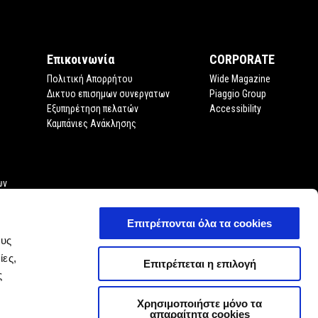
Επικοινωνία
CORPORATE
Πολιτική Απορρήτου
Wide Magazine
Δικτυο επισημων συνεργατων
Piaggio Group
Εξυπηρέτηση πελατών
Accessibility
Καμπάνιες Ανάκλησης
ων
Επιτρέπονται όλα τα cookies
ους
ίες,
Επιτρέπεται η επιλογή
ς
Χρησιμοποιήστε μόνο τα
απαραίτητα cookies