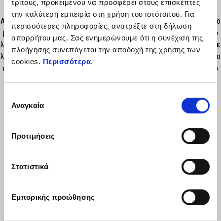
τρίτους, προκειμένου να προσφέρει στους επισκέπτες
την καλύτερη εμπειρία στη χρήση του ιστότοπου. Για
Αυτό το καπέλο Aprilia - New Era 9SEVENTY® είναι κατασκευασμένο
περισσότερες πληροφορίες, ανατρέξτε στη δήλωση
με γνώμονα την άνεση και την υψηλή απόδοση, διαθέτει λαστιχένιο
απορρήτου μας. Σας ενημερώνουμε ότι η συνέχιση της
λογότυπο Aprilia εμπρός. Το λογότυπο New Era, επίσης κεντημένο σε
πλοήγησης συνεπάγεται την αποδοχή της χρήσης των
λευκό στο πλάι, προσθέτει μια ξεχωριστή πινελιά. Το κόκκινο γείσο
cookies.
Περισσότερα
.
και οι οπές σε αντίθεση σε συνδυασμό με το ρυθμιζόμενο κλείσιμο
ολοκληρώνουν αυτό το αξεσουάρ.
Επιλογή
Αναγκαία
συγκατάθεσης
Προτιμήσεις
Στατιστικά
ΔΕΣ ΤΑ ΌΛΑ
Εμπορικής προώθησης
Item
1