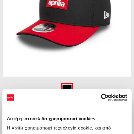
Προηγούμενο
Επ
Item
1
of
Μαύρο
2
ΜΑΎΡΟ
Αυτή η ιστοσελίδα χρησιμοποιεί cookies
Η
χρησιμοποιεί τεχνολογία cookie, και από
Aprilia
€ 37