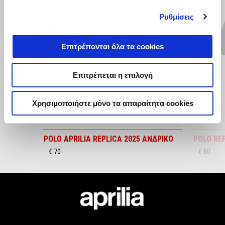
of
6
Ρυθμίσεις
Επιτρέπονται όλα τα cookies
Προηγούμενο
Ε
Επιτρέπεται η επιλογή
Χρησιμοποιήστε μόνο τα απαραίτητα cookies
POLO APRILIA REPLICA 2025 ΑΝΔΡΙΚΟ
POLO RE
€ 70
€ 80
Υποσέλιδο