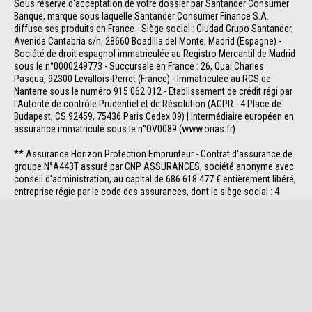
Sous réserve d'acceptation de votre dossier par Santander Consumer 
Banque, marque sous laquelle Santander Consumer Finance S.A. 
diffuse ses produits en France - Siège social : Ciudad Grupo Santander, 
Avenida Cantabria s/n, 28660 Boadilla del Monte, Madrid (Espagne) - 
Société de droit espagnol immatriculée au Registro Mercantil de Madrid 
sous le n°0000249773 - Succursale en France : 26, Quai Charles 
Pasqua, 92300 Levallois-Perret (France) - Immatriculée au RCS de 
Nanterre sous le numéro 915 062 012 - Etablissement de crédit régi par 
l'Autorité de contrôle Prudentiel et de Résolution (ACPR - 4 Place de 
Budapest, CS 92459, 75436 Paris Cedex 09) | Intermédiaire européen en 
assurance immatriculé sous le n°OV0089 (www.orias.fr)
** Assurance Horizon Protection Emprunteur - Contrat d'assurance de 
groupe N°A443T assuré par CNP ASSURANCES, société anonyme avec 
conseil d'administration, au capital de 686 618 477 € entièrement libéré, 
entreprise régie par le code des assurances, dont le siège social : 4 
Promenade Cœur de Ville 92130 Issy-les-Moulineaux - 01 42 18 88 88
Pied de page