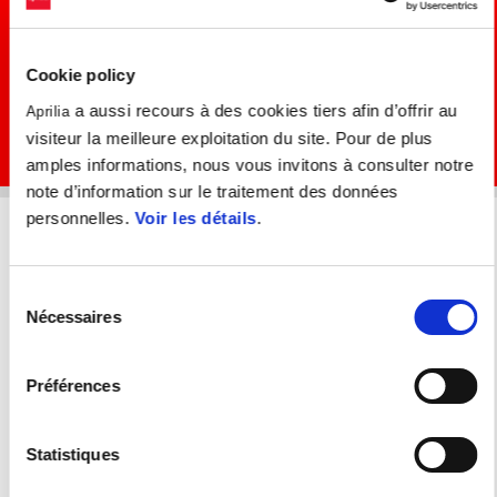
Cookie policy
a aussi recours à des cookies tiers afin d’offrir au
Aprilia
visiteur la meilleure exploitation du site. Pour de plus
amples informations, nous vous invitons à consulter notre
note d’information sur le traitement des données
Item
Item
1
1
of
of
personnelles.
Voir les détails
.
1
1
Sélection
PAS DE STRESS, DU FUN À L'INFINI.
Nécessaires
du
4 ans de garantie sur la gamme
consentement
motos Aprilia
Préférences
Durant les portes ouvertes Aprilia Days, l'ensemble de la gamme de
Statistiques
motos de 125cc à 1100cc intègrent une extension de garantie de 2
ans offerte.