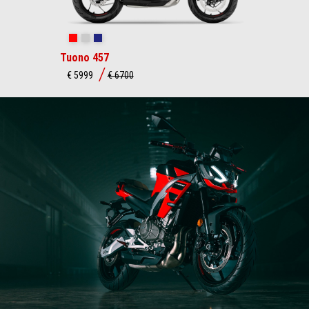
Piranha Red
Puma Gray
Mantis Purple
Tuono 457
€ 5999
€ 6700