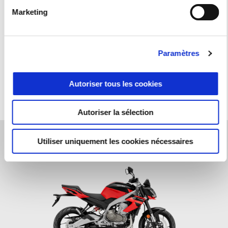
Marketing
EN SAVOIR PLUS
PRENDRE RENDEZ-VOUS
Paramètres
Autoriser tous les cookies
Autoriser la sélection
Utiliser uniquement les cookies nécessaires
Item
1
of
1