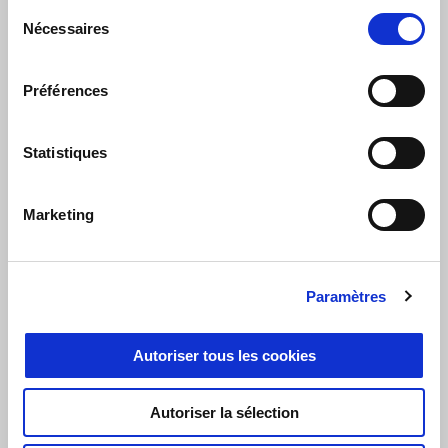
affirmée. Les
graphismes latéraux
complètent le design,
Sélection
Nécessaires
conférant à la version Sport une
ligne encore plus dynamique
et
du
distinctive.
consentement
Préférences
Statistiques
Marketing
Paramètres
Autoriser tous les cookies
Autoriser la sélection