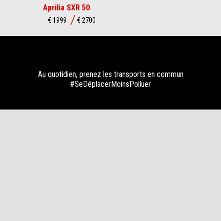
Aprilia SXR 50
€ 1999
€ 2700
Au quotidien, prenez les transports en commun
RENDEZ-
BROCHURE
CONFIGURER
ESSAI
CONCESSIONNAI
#SeDéplacerMoinsPolluer
VOUS
Pied de page
MODÈLES
PROMOTIONS