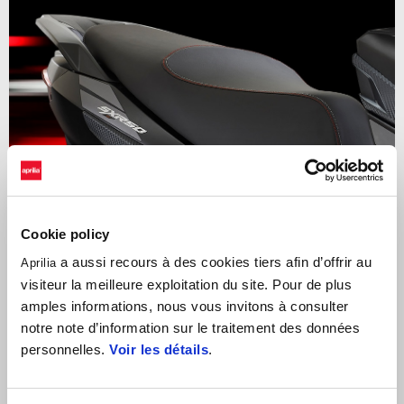
Cookie policy
a aussi recours à des cookies tiers afin d’offrir au
Aprilia
visiteur la meilleure exploitation du site. Pour de plus
Total carbon look
amples informations, nous vous invitons à consulter
notre note d’information sur le traitement des données
Les couleurs intenses soulignent le caractère sportif de l'Aprilia SXR
personnelles.
Voir les détails
.
Sport 50, tandis que les
finitions carbon-look
sur la protection du
guidon, les carénages avant et arrière, renforcent sa personnalité