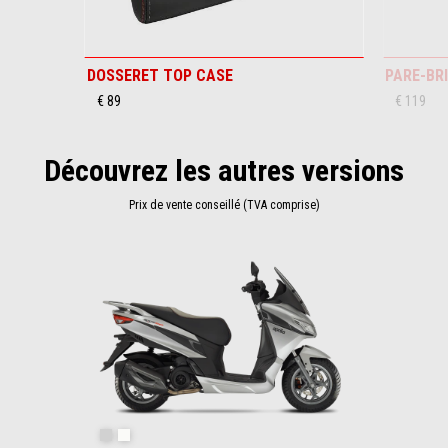
DOSSERET TOP CASE
PARE-BR
€ 89
€ 119
Découvrez les autres versions
Prix de vente conseillé (TVA comprise)
Item
1
of
1
Gris Instinctive
Blanc essence