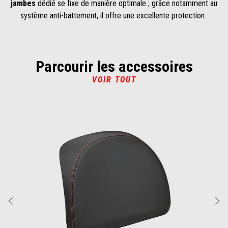
jambes
dédié se fixe de manière optimale ; grâce notamment au
système anti-battement, il offre une excellente protection.
Parcourir les accessoires
VOIR TOUT
Item
1
of
6
Précédent
S