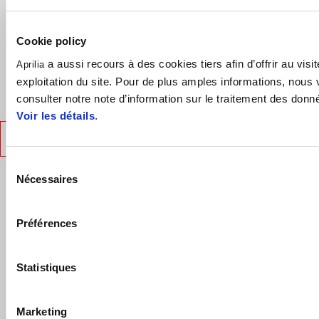
Plus d'informations su
Plu
Cookie policy
Plus d'informations sur
a aussi recours à des cookies tiers afin d’offrir au visit
Aprilia
exploitation du site. Pour de plus amples informations, nous 
Space white
Choisir le coloris:
consulter notre note d’information sur le traitement des donn
Voir les détails
.
FICHE TECHNIQUE
Sélection
Nécessaires
Prépare-toi à l'action
du
consentement
Préférences
Statistiques
Marketing