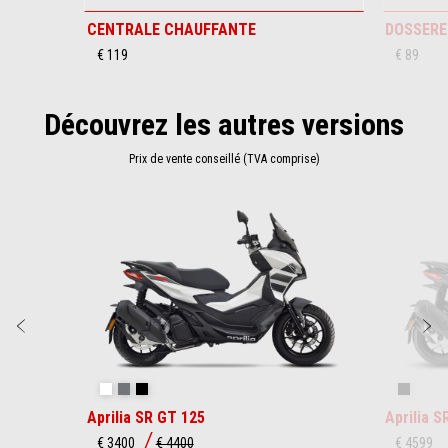
CENTRALE CHAUFFANTE
DOSSERE
€ 119
€ 89
Découvrez les autres versions
Prix de vente conseillé (TVA comprise)
Item
1
of
2
Précédent
S
Opalescent Light
Street Grey
Aprilia Black
GP Repl
Aprilia SR GT 125
Aprilia S
€ 3400
€ 4400
€ 4599