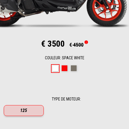
€ 3500
€ 4500
COULEUR
:
SPACE WHITE
Space White
Red Raceway
Savana Grey
TYPE DE MOTEUR
:
125