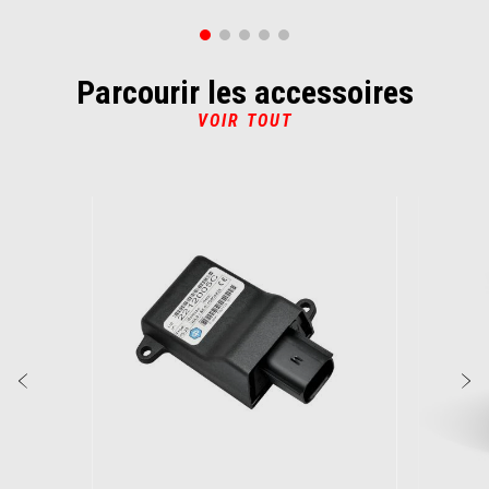
Parcourir les accessoires
VOIR TOUT
Item
1
of
6
Précédent
S